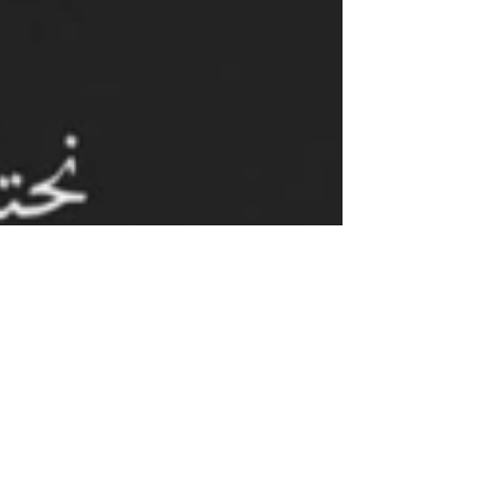
حالات واتس اب حزينة مؤلمة كتابه حالات واتس حزين