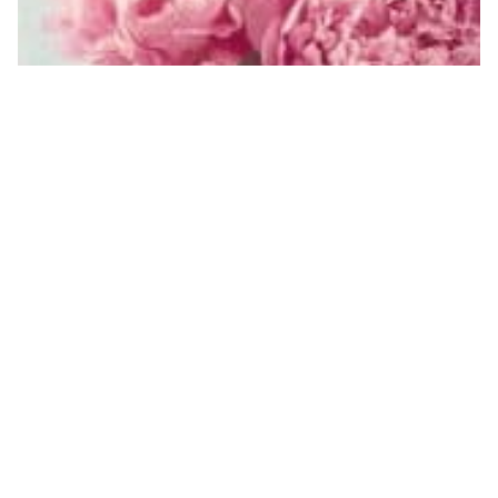
حالات واتس عيد ميلاد باسم ايمان