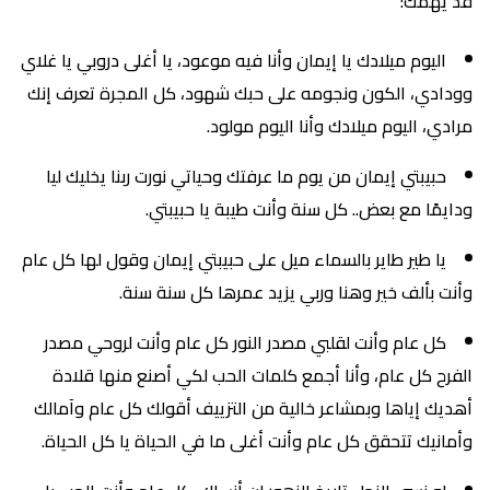
قد يهمك:
اليوم ميلادك يا إيمان وأنا فيه موعود، يا أغلى دروبي يا غلاي
وودادي، الكون ونجومه على حبك شهود، كل المجرة تعرف إنك
مرادي، اليوم ميلادك وأنا اليوم مولود.
حبيبتي إيمان من يوم ما عرفتك وحياتي نورت ربنا يخليك ليا
ودايمًا مع بعض.. كل سنة وأنت طيبة يا حبيبتي.
يا طير طاير بالسماء ميل على حبيبتي إيمان وقول لها كل عام
وأنت بألف خير وهنا وربي يزيد عمرها كل سنة سنة.
كل عام وأنت لقلبي مصدر النور كل عام وأنت لروحي مصدر
الفرح كل عام، وأنا أجمع كلمات الحب لكي أصنع منها قلادة
أهديك إياها وبمشاعر خالية من التزييف أقولك كل عام وآمالك
وأمانيك تتحقق كل عام وأنت أغلى ما في الحياة يا كل الحياة.