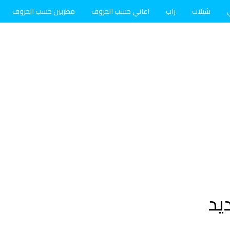
شيلات
راب
اغاني حسب الحروف
مطربين حسب الحروف
يد