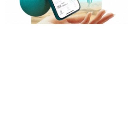
طريقة تقسيط جوال من تمارا وشروط تمارا للتقسيط