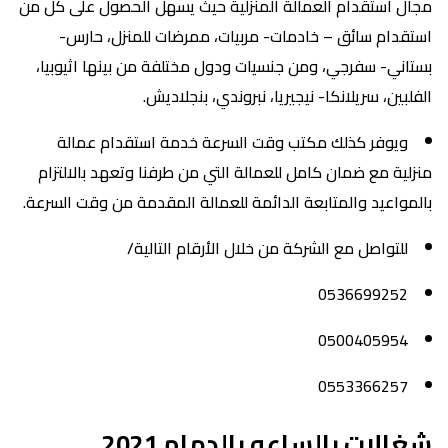
مجال استقدام العمالة المنزلية حيث يسهل الحصول على كل من
استقدام سائق – خادمات- مربيات، ممرضات للمنزل، حارس-
بستاني- سفرجي، ومن جنسيات ودول مختلفة من بينها اثيوبيا،
الفلبين، سريلانكا- نيجيريا، نبروندي، بنجلاديش.
ويوفر كذلك مكتب وقت السرعة خدمة استقدام عمالة
منزلية مع ضمان كامل للعمالة التي من طرفنا وتعهد بالالتزام
بالمواعيد والمتابعة الدائمة للعمالة المقدمة من وقت السرعة.
للتواصل مع الشركة من خلال الأرقام التالية/
0536699252
0500405954
0553366257
شغالات بالساعه بالدمام 2021