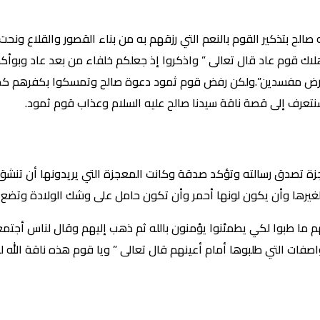
لح بتذكير القوم بالنعم التي رزقهم به من بناء القصور والقلاع ونحت
هلاك قوم عاد قال تعالى ” واذكروا إذ جعلكم خلفاء من بعد عاد وبوأ
ي الأرض مفسدين”.ولكن رفض قوم ثمود دعوة صالح وتمسكوا بكفرهم كم
سنتعرف إلى قصة ناقة سيدنا صالح عليه السلام وعذاب قوم ثمود.
جزة تصدق رسالته وتؤكد صدقة وكانت المعجزة التي يريدونها أن تنش
ء لغيرها وأن يكون لونها أحمر وأن تكون حامل على وشك الولادة وتضع
لهم ما طبوا لكي يطمئنوا يؤمنون بالله ثم ذهب إليهم وقال لناس أج
ات التي طلبوها أمام أعينهم قال تعالى ” ويا قوم هذه ناقة الله ل