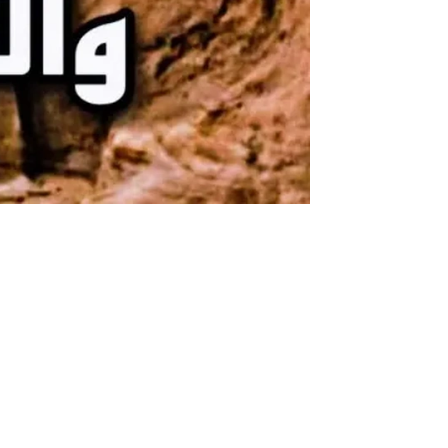
قصة قوم ثمود وناقة صالح