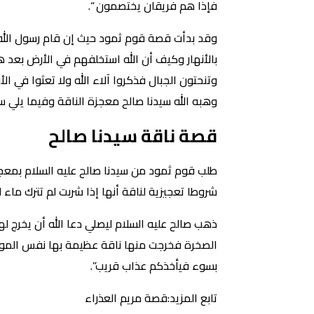
فإذا هم فريقان يختصمون “.
وقد بدأت قصة قوم ثمود حيث إن قام رسول الله صا
بالأنهار وكيف أن الله استخلفهم في الأرض بعد 
وتنحتون الجبال فذكروا آلاء الله ولا تعثوا ف
وهبه الله سيدنا صالح معجزة الناقة وفيما يلي 
قصة ناقة سيدنا صالح
طلب قوم ثمود من سيدنا صالح عليه السلام بمع
شروطا تعجيزية لناقة أنها إذا شربت لم تترك ما
ذهب صالح عليه السلام ليصلي دعا الله أن يخرج 
الصخرة فخرجت منها ناقة عظيمة بها نفس المواصف
بسوء فيأخذكم عذاب قريب”.
تابع المزيد:قصة مريم العذراء