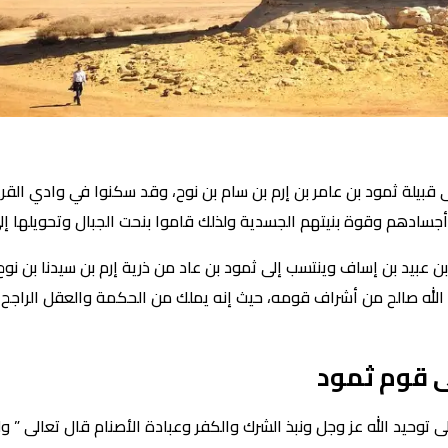
بيلة ثمود بن عامر بن إرم بن سام بن نوح، وقد سكنوا في وادي القرى
ادهم وقوة بنيتهم الجسدية ولذلك قاموا بنحت الجبال وتحويلها إلى
 بن عبيد بن إساف وينتسب إلى ثمود بن عاد من ذرية إرم بن سيدنا بن ن
 الله صالح من أشراف قومه، حيث إنه يملك من الحكمة والعقل الراجح
ى قوم ثمود
وحيد الله عز وجل ونبذ الشرك والكفر وعبادة الأصنام قال تعالى ” ولقد