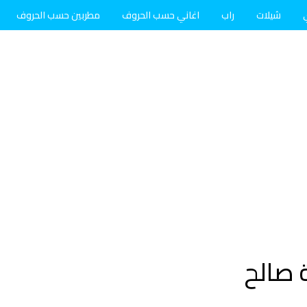
شيلات
راب
اغاني حسب الحروف
مطربين حسب الحروف
 صالح