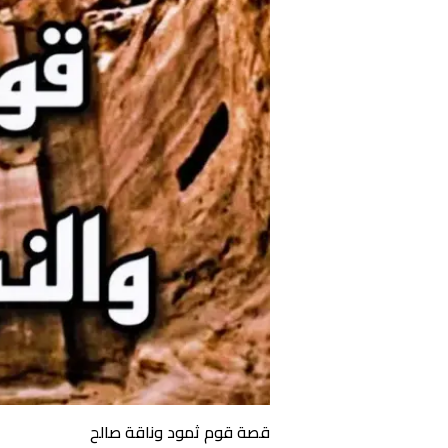
قصة قوم ثمود وناقة صالح