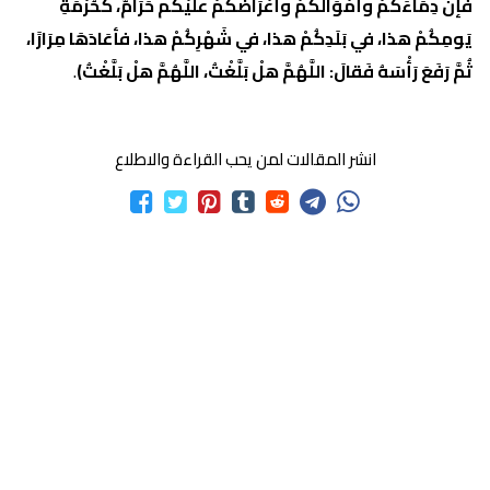
فإنَّ دِمَاءَكُمْ وأَمْوَالَكُمْ وأَعْرَاضَكُمْ علَيْكُم حَرَامٌ، كَحُرْمَةِ
يَومِكُمْ هذا، في بَلَدِكُمْ هذا، في شَهْرِكُمْ هذا، فأعَادَهَا مِرَارًا،
ثُمَّ رَفَعَ رَأْسَهُ فَقالَ: اللَّهُمَّ هلْ بَلَّغْتُ، اللَّهُمَّ هلْ بَلَّغْتُ)
.
انشر المقالات لمن يحب القراءة والاطلاع