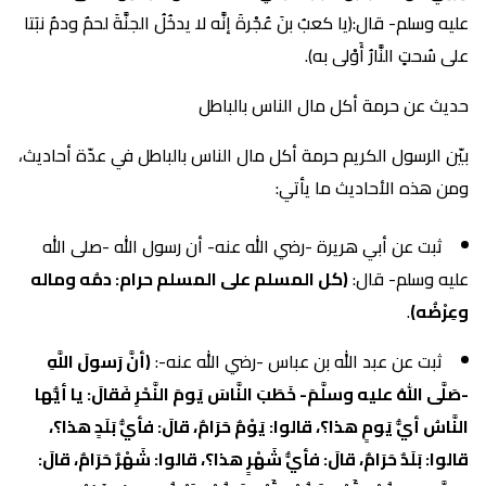
عليه وسلم- قال:(يا كعبُ بنَ عُجْرةَ إنَّه لا يدخُلُ الجنَّةَ لحمٌ ودمٌ نبَتا
على سُحتٍ النَّارُ أَوْلى به).
حديث عن حرمة أكل مال الناس بالباطل
بيّن الرسول الكريم حرمة أكل مال الناس بالباطل في عدّة أحاديث،
ومن هذه الأحاديث ما يأتي:
ثبت عن أبي هريرة -رضي الله عنه- أن رسول الله -صلى الله
عليه وسلم- قال:
(كل المسلم على المسلم حرام: دمُه وماله
وعِرْضُه)
.
ثبت عن عبد الله بن عباس -رضي الله عنه-:
(أنَّ رَسولَ اللَّهِ
-صَلَّى اللهُ عليه وسلَّمَ- خَطَبَ النَّاسَ يَومَ النَّحْرِ فَقالَ: يا أيُّها
النَّاسُ أيُّ يَومٍ هذا؟، قالوا: يَوْمٌ حَرَامٌ، قالَ: فأيُّ بَلَدٍ هذا؟،
قالوا: بَلَدٌ حَرَامٌ، قالَ: فأيُّ شَهْرٍ هذا؟، قالوا: شَهْرٌ حَرَامٌ، قالَ: