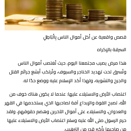
قصص واقعية عن أكل أموال الناس بِالْبَاطِلِ
السرقة بالإكراه
هذا مرض يصيب مجتمعنا اليوم، حيث تُغتصب أموال الناس
وتُسرق تحت تهديد الخناجر والسيوف، وتُرتكب أبشع جرائم القتل
والجرح والتشويه، ولهذا أكد الإسلام عليه ووضع حدًا له.
اغتصاب الأرض والاستيلاء عليها: عندما لا يكون هناك خوف من
الله، تصبح القوة والإبداع آفة لصاحبها الذي يستخدمها في القهر
والعدوان، والاستيلاء على أموال الآخرين وهضم حقوقهم، ولقد
حرم الرسول صلى الله عليه وسلم اغتصاب الأرض والاستيلاء عليها
من صاحبها بأكبر قدر من الترهيب.