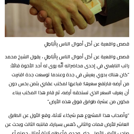
قصص واقعية عن أكل أموال الناس بِالْبَاطِلِ
قصص واقعية عن أكل أموال الناس بِالْبَاطِلِ ، يقول الشيخ محمد
راتب النابلسي في إحدى محاضراته أنَّه روى له أحد الأخوة قائلاً:
“كان هناك بدوي يعيش في جدة وعندما توسعت جدة اقتربت
من أرضه فارتفع سعرها؛ فباعها لمكتب عقاري بثمن بخس دون
أن يعرف السعر الذي تستحقه أرضه، ثم قام هذا المكتب ببناء
مكون من عشرة طوابق فوق هذه الأرض.”
“وأصحاب هذا المشروع هم شركاء ثلاثة، وقع الأول عن الطابق
العاشر للأرض فمات والثاني دُهس بسيارة، فانتبه الثالث وبحث عن
صاحب الأرض الأصلي حتى وجده، فأعطاه ثلاثة أمثال حصته أي