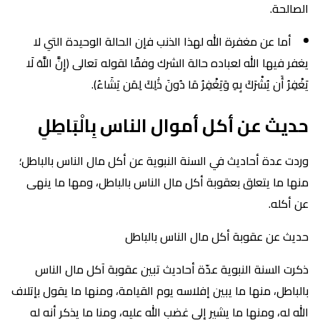
الصالحة.
أما عن مغفرة الله لهذا الذنب فإن الحالة الوحيدة التي لا
يغفر فيها الله لعباده حالة الشرك وفقًا لقوله تعالى (إِنَّ اللَّهَ لَا
يَغْفِرُ أَن يُشْرَكَ بِهِ وَيَغْفِرُ مَا دُونَ ذَٰلِكَ لِمَن يَشَاءُ).
حديث عن أكل أموال الناس بِالْبَاطِلِ
وردت عدة أحاديث في السنة النبوية عن أكل مال الناس بالباطل؛
منها ما يتعلق بعقوبة أكل مال الناس بالباطل، ومها ما ينهى
عن أكله.
حديث عن عقوبة أكل مال الناس بالباطل
ذكرت السنة النبوية عدّة أحاديث تبين عقوبة آكل مال الناس
بالباطل، منها ما يبين إفلاسه يوم القيامة، ومنها ما يقول بإتلاف
الله له، ومنها ما يشير إلى غضب الله عليه، ومنا ما يذكر أنه له