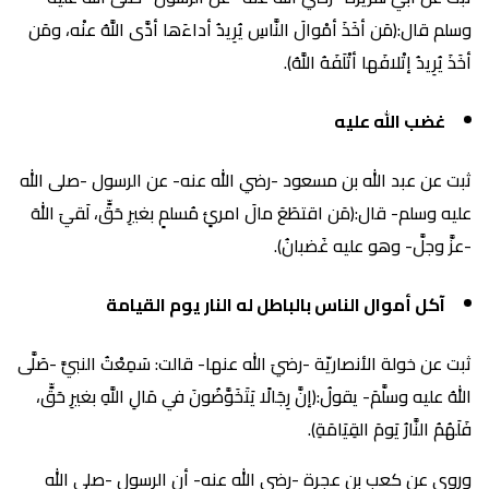
وسلم قال:(مَن أخَذَ أمْوالَ النَّاسِ يُرِيدُ أداءَها أدَّى اللَّهُ عنْه، ومَن
أخَذَ يُرِيدُ إتْلافَها أتْلَفَهُ اللَّهُ).
غضب الله عليه
ثبت عن عبد الله بن مسعود -رضي الله عنه- عن الرسول -صلى الله
عليه وسلم- قال:(مَن اقتطَعَ مالَ امرئٍ مُسلمٍ بغيرِ حَقٍّ، لَقيَ اللهَ
-عزَّ وجلَّ- وهو عليه غَضبانُ).
آكل أموال الناس بالباطل له النار يوم القيامة
ثبت عن خولة الأنصاريّة -رضيَ الله عنها- قالت: سَمِعْتُ النبيَّ -صَلَّى
اللهُ عليه وسلَّمَ- يقولُ:(إنَّ رِجَالًا يَتَخَوَّضُونَ في مَالِ اللَّهِ بغيرِ حَقٍّ،
فَلَهُمُ النَّارُ يَومَ القِيَامَةِ).
وروي عن كعب بن عجرة -رضي الله عنه- أن الرسول -صلى الله