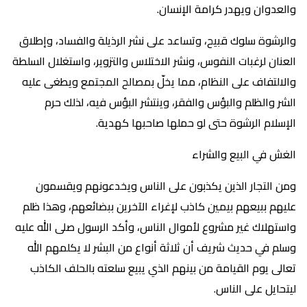
والعدوان ويهدر كرامة الإنسان.
والرشوة سلوك قبيح، وتساعد على نشر الرذيلة والفساد، وإطلاق
العنان لرغبات النفوس، ونشر الاختلاس والتزوير، واستغلال السلطة
والالتفاف على النظام، مما يخلّ بمصالح المجتمع ويطغى عليه
الشر والظلم والبؤس والفقر، وينتشر البؤس فيه، لذلك حرم
الإسلام الرشوة حتى لو حملها صاحبها كهدية.
الغش في البيع والشراء
ومن التجار الذين يكذبون على الناس ويخدعونهم ويقسمون
عليهم ببيعهم بيمين كاذب لإغراء الآخرين ببضائعهم، وهذا ظلم
واستهلاك غير مشروع لأموال الناس، وأكد الرسول صلى الله عليه
وسلم في حديث شريف أن ثلاثة أنواع من البشر لا يكلمهم الله
تعالى يوم القيامة من بينهم الذي يبيع سلعته بالحلف الكاذب
ليتحايل على الناس.