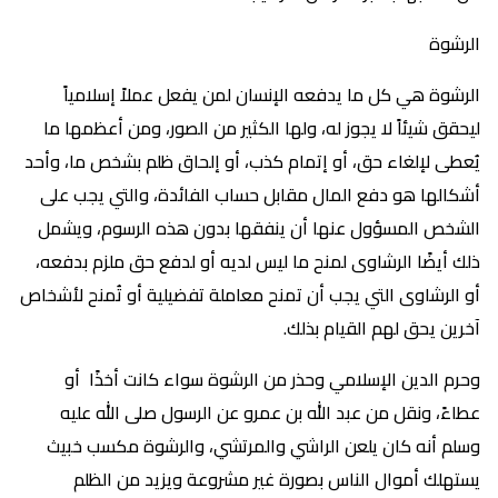
الرشوة
الرشوة هي كل ما يدفعه الإنسان لمن يفعل عملاً إسلامياً
ليحقق شيئاً لا يجوز له، ولها الكثير من الصور، ومن أعظمها ما
يُعطى لإلغاء حق، أو إتمام كذب، أو إلحاق ظلم بشخص ما، وأحد
أشكالها هو دفع المال مقابل حساب الفائدة، والتي يجب على
الشخص المسؤول عنها أن ينفقها بدون هذه الرسوم، ويشمل
ذلك أيضًا الرشاوى لمنح ما ليس لديه أو لدفع حق ملزم بدفعه،
أو الرشاوى التي يجب أن تمنح معاملة تفضيلية أو تُمنح لأشخاص
آخرين يحق لهم القيام بذلك.
وحرم الدين الإسلامي وحذر من الرشوة سواء كانت أخذًا أو
عطاءً، ونقل من عبد الله بن عمرو عن الرسول صلى الله عليه
وسلم أنه كان يلعن الراشي والمرتشي، والرشوة مكسب خبيث
يستهلك أموال الناس بصورة غير مشروعة ويزيد من الظلم