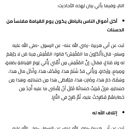
النار، وفيما يأتي بيان لهذه الأحاديث:
آكل أموال الناس بالباطل يكون يوم القيامة مفلساً من
الحسنات
ثبت عن أبي هريرة -رضي الله عنه- عن الرسول -صلى الله عليه
وسلم- قال:(أَتَدْرُونَ ما المُفْلِسُ؟ قالوا: المُفْلِسُ فِينا مَن لا دِرْهَمَ
له ولا مَتاعَ، فقالَ: إنَّ المُفْلِسَ مِن أُمَّتي يَأْتي يَومَ القِيامَةِ بصَلاةٍ،
وصِيامٍ، وزَكاةٍ، ويَأْتي قدْ شَتَمَ هذا، وقَذَفَ هذا، وأَكَلَ مالَ هذا،
وسَفَكَ دَمَ هذا، وضَرَبَ هذا، فيُعْطَى هذا مِن حَسَناتِهِ، وهذا مِن
حَسَناتِهِ، فإنْ فَنِيَتْ حَسَناتُهُ قَبْلَ أنْ يُقْضَى ما عليه أُخِذَ مِن
خَطاياهُمْ فَطُرِحَتْ عليه، ثُمَّ طُرِحَ في النَّارِ).
إتلاف الله له
ثبت عن أبي هريرة -رضي الله عنه- عن الرسول -صلى الله عليه