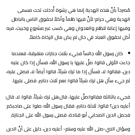
مُصرحاً بأنَّ هذه الهدية إنما هي رشوة أُدخلت تحت مسمى
الهدية وهي حرام؛ لأنَّ فيها ظلماً وأكلاً لحقوق الناس بالباطل
وفيها إعانة للظلم والعدوان وهي كسب غير مشروع وخبيث، فيه
أكل لحقوق العباد في حال لم يكن مال الزكاة كاملاً.
كان رسول الله جالساً فجيء بثلاث جنازات متفرقة، فعندما
جاءت الأولى قالوا: صلِّ عليها يا رسول الله، فسأل إذا كان عليه
دين، فقالوا: لا، فسأل إذا ما ترك شيئاً، قالوا أيضاً: لا، فصلى عليه،
ثم جيء سأل هل ترك شيئاً قالوا: نعم ثلاث دنانير، فصلى عليها.
فجيء بالثالثة فقالوا:صلِّ عليها، قال:هل ترك شيئاً، قالوا: لا، قال:
أعليه دين؟ قالوا: ثلاثة دنانير، فقال رسول الله: صلوا على صاحبكم
فحمل الدين الصحابي أبو قتادة، فصلى رسول الله على الجنازة.
وسؤال النبي-صلى الله عليه وسلم- أعليه دين، دليل على أنَّ الدين