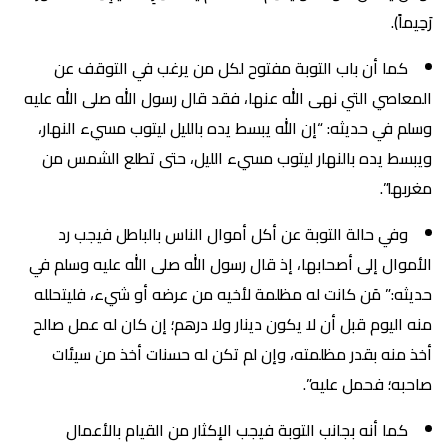
رَحِيماً).
كما أن باب التوبة مفتوح لكل من يرغب في التوقف عن
المعاصي التي نهى الله عنها، فقد قال رسول الله صلى الله عليه
وسلم في حديثه: “إن الله يبسط يده بالليل ليتوب مسيء النهار،
ويبسط يده بالنهار ليتوب مسيء الليل، حتى تطلع الشمس من
مغربها”.
وفي حالة التوبة عن أكل أموال الناس بالباطل فيجب رد
الأموال إلى أصحابها، إذ قال رسول الله صلى الله عليه وسلم في
حديثه:” مَن كانت له مظلمة لأخيه من عرضه أو شيء، فليتحلله
منه اليوم قبل أن لا يكون دينار ولا درهم؛ إن كان له عمل صالح
أخذ منه بقدر مظلمته، وإن لم تكن له حسنات أخذ من سيئات
صاحبه؛ فحمل عليه”.
كما أنه بجانب التوبة فيجب الإكثار من القيام بالأعمال