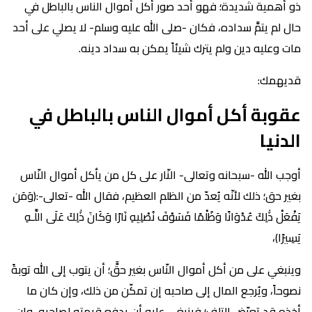
ذو أهمية شديدة؛ فهو أحد صور أكل أموال الناس بالباطل في
حال لم يتمَّ سداده، فكان -صلى الله عليه وسلم- لا يصلي على أحد
مات وعليه دين ولم يترك شيئاً يمكن به سداد دينه.
قديهمك:
عقوبة أكل أموال الناس بالباطل في
الدنيا
أوجب الله -سبحانه وتعالى- النّار على كل من يأكل أموال النّاس
بغير حق؛ ذلك لأنّه يُعدّ من الظلم العظيم، فقال الله -تعالى-:(وَمَن
يَفْعَلْ ذَٰلِكَ عُدْوَانًا وَظُلْمًا فَسَوْفَ نُصْلِيهِ نَارًا وَكَانَ ذَٰلِكَ عَلَى اللَّـهِ
يَسِيرًا)،
وينبغي على من أكل أموال النّاس بغير حقٍّ؛ أن يتوب إلى الله توبةً
نصوحاً، ويُرجع المال إلى صاحبه إن تمكّن من ذلك، وإن كان ما
أخذه قد تعرّض للتلف؛ فينبغي عليه أن يدفع قيمته لصاحبه، وإن