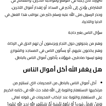
ضرورة، لكن رغبةً في التوسع ومواكبة الآخرين، والتسامح في
الاقتراض يؤدي إلى تأخير في السداد أو إهدار أموال الآخرين،
وحذر الرسول صلى الله عليه وسلم كثير من عواقب هذا الفعل في
الدنيا والآخرة.
سؤال الناس بغير حاجة
وهم من يتجولون حول التجار ويزعمون أن لهم الحق في الزكاة
وهم يكذبون عليهم، أو يسألون الناس في المساجد والشوارع
وهو ليسوا صادقين، فهؤلاء يأكلون أموال الناس بالباطل.
هل يغفر الله أكل أموال الناس
أكل أموال الناس بالباطل من المحرمات التي تستلزم من
مرتكبيها الاستغفار والتوبة إلى الله فقد حث الله في كتابه الكريم
على الاستغفار والتوبة عند ارتكاب المحرمات في قوله تعالى
(وَمَنْ يَعْمَلْ سُوءاً أَوْ يَظْلِمْ نَفْسَهُ ثُمَّ يَسْتَغْفِرِ اللَّهَ يَجِدِ اللَّهَ غَفُوراً