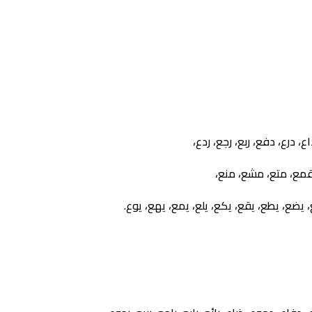
، درع، دفع، ربع، رجع، ردع،
قمع، متع، مشع، منع،
، يضع، يطع، يقع، يكع، يلع، يمع، يهع، يوع.