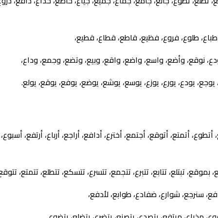
لع، تطوع، جائع، جامع، جماع، جميع، جياع، خاضع، خداع، دافع، دروع، دفا
 طباع، طلوع، فروع، فظيع، قاطع، قطاع، قطيع،
نودع، نوقع، وأضع، واسع، واضع، واقع، وبيع، وتضع، وجمع، وداع،
يوجع، يودع، يورع، يوزع، يوسع، يوشع، يوضع، يوفع، يوقع، يولع.
لع، أتطوع، أتمتع، أتوقع، أجتمع، أخترع، أدافع، أراجع، أرباع، أرتفع، أسبو
ئع، بموقع، تبتلع، تتابع، تتبرع، تتجمع، تتسرع، تتسكع، تتطلع، تتمتع، تتوق
، سنرجع، شوارع، ضفادع، طوابع، لأدفع،
 مذياع، مرتفع، يتصدع، يتصنع، يتضرع، يتضلع، يتضوع.