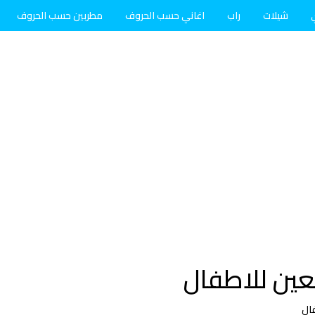
شيلات
راب
اغاني حسب الحروف
مطربين حسب الحروف
عين للاطفال
ال