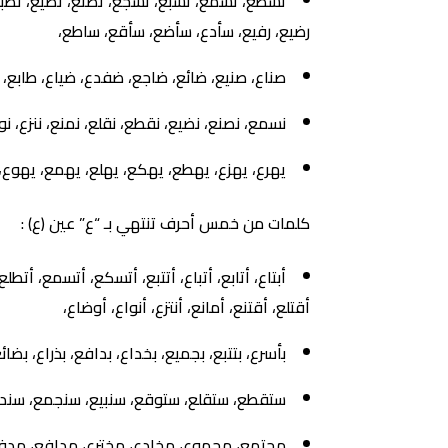
تسطع، تسمع، تشبع، تشجع، تصنع، تضيع، تطبع، تط
رضيع، رفيع، سأدع، سأضع، سأقع، ساطع،
صناع، صنيع، ضائع، ضاجع، ضفدع، ضياع، طابع،
نسمع، نصنع، نضيع، نقطع، نقلع، نمنع، ننزع، 
يهرع، يهزع، يهطع، يهكع، يهلع، يهمع، يهوع، 
كلمات من خمس أحرف تنتهي بـ “ع” عين (ع) :
أبتاع، أتابع، أتباع، أتتبع، أتسكع، أتسمع، أتط
أقتلع، أقتنع، أمانع، أنتزع، أنواع، أوضاع،
بأسرع، بتتبع، بجميع، بخداع، بدافع، بذراع، بضا
ستقطع، ستقلع، ستوقع، سنبيع، سنجمع، سندفع
مجتمع، مجموع، مخادع، مخترع، مدافع، مدفوع،