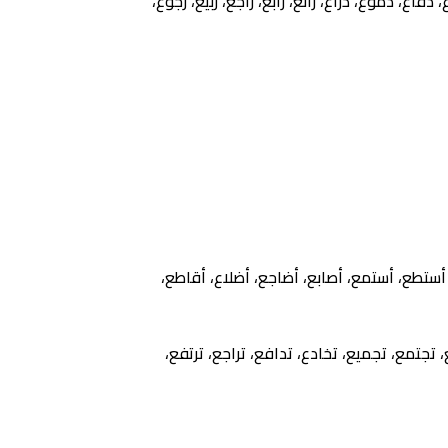
ع، دموع، ذراع، رائع، رابع، راجع، ربيع، رجوع،
ع، أستطع، أستمع، أصابع، أضاجع، أضلاع، أقاطع،
ع، تجتمع، تجميع، تخادع، تدافع، تراجع، ترتفع،