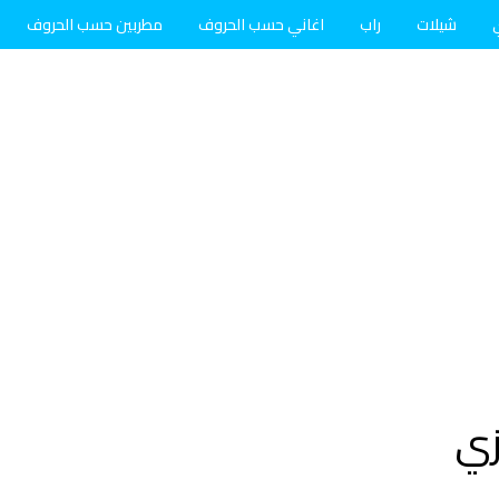
شيلات
راب
اغاني حسب الحروف
مطربين حسب الحروف
زي