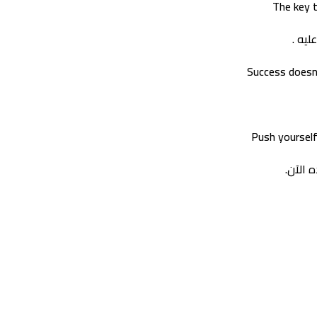
The key t
ليه .
Success doesn’
Push yourself
ه الآن.