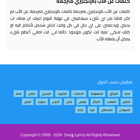
كلمات عن الأب بالإنجليزي مترجمة
كلمات عن الأب بالإنجليزي مترجمة كلمات بالإنجليزي مترجمة عن الأب لم
اكن قلقا من اي شيء سيلاقيني في نهاية اليوم اعرف ان هناك اب
يحبني ويدعمني على اي حال في كل وقت احتاج شخص لأتكلم اليه او
كتف لابكي عليه انت تكون موجود دائما ابي انت اماني أعظم شيء
يمكن أن يفعله الأب
مطربين حسب الدول
مصر
العراق
السعودية
الامارات
الكويت
البحرين
عُمان
قطر
الخليج
المغرب
الجزائر
تونس
لبنان
الاردن
سوريا
اليمن
السودان
فلسطين
ليبيا
تركيا
Song Lyrics
Copyright © 2009 - 2026
All Rights Reserved