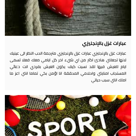
عبارات غزل بالإنجليزي
عبارات غزل بالإنجليزي عبارات غزل بالإنجليزي مترجمة الحب النظر الى عينيك
لانها تجعلني هادئ اكثر من اي شيء اخر كل ايامي معك فعلا تسمى
ايام للعيش فيها لقد نسيت كيف يكون العيش بفردي انت دعائي
المستجاب امنايتي واحلامي المحققة انا اؤمن بكي تماما انتي اعز ما
املك انتي سبب حياتي