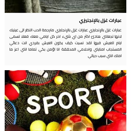
عبارات غزل بالإنجليزي
عبارات غزل بالإنجليزي عبارات غزل بالإنجليزي مترجمة الحب النظر الى عينيك
لانها تجعلني هادئ اكثر من اي شيء اخر كل ايامي معك فعلا تسمى
ايام للعيش فيها لقد نسيت كيف يكون العيش بفردي انت دعائي
المستجاب امنايتي واحلامي المحققة انا اؤمن بكي تماما انتي اعز ما
املك انتي سبب حياتي