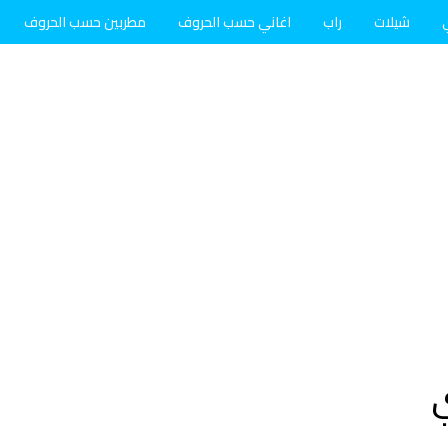
شيلات
راب
اغاني حسب الحروف
مطربين حسب الحروف
ي