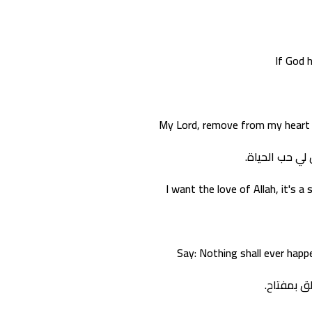
If God 
My Lord, remove from my heart t
 لي حب الحياة.
I want the love of Allah, it's a
Say: Nothing shall ever happ
ق بمفتاح.