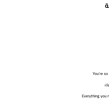
ة
You’re so
ك.
Everything you n