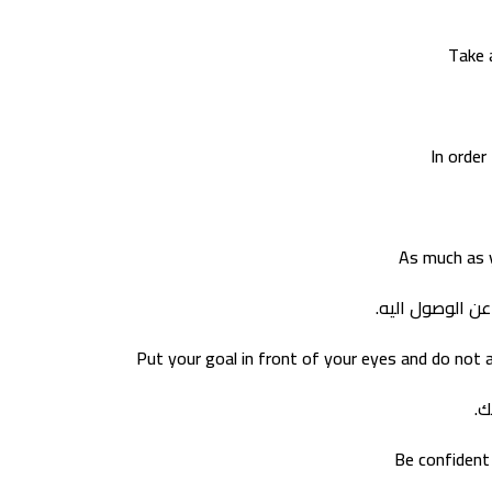
Take a
In order
As much as y
ن الوصول اليه.
Put your goal in front of your eyes and do not a
.
Be confident