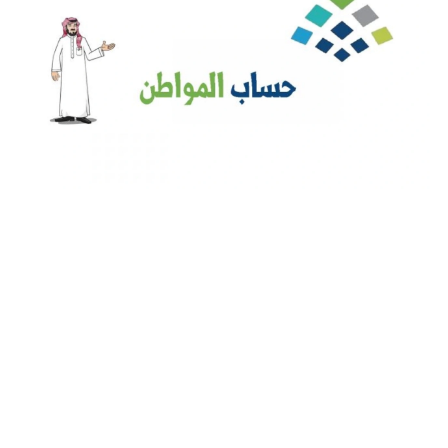
كيفية اضافة مولود في حساب المواطن للاستفادة من الدعم 1444
برقم الهوية والشروط والخطوات