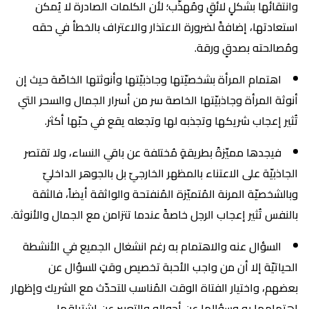
وانتقائها بشكلٍ لائقٍ ومُهذّب؛ لأن الكلمات الصادرة لا يُمكن
استعادتها، إضافةً لضرورة الاعتذار والاعتراف بالخطأ في حقه
ومُصالحته بصدقٍ ورقة.
اهتمام المرأة بشخصيّتها وجاذبيّتها وأنوثتها الخاصّة حيث إن
أنوثة المرأة وجاذبيّتها الخاصة سر من أسرار الجمال والسحر التي
تُثير إعجاب شريكها وتجذبه لها وتجعله يقع في حبّها أكثر.
فيجدها مميّزةً بطريقةٍ مُختلفة عن باقي النساء، ولا تقتصر
الجاذبيّة على الاعتناء بالمظهر الخارجيّ بل بالجوهر الداخليّ
وبالشخصيّة المرنة المُتميّزة المُنفتحة والواثقة أيضاً، فالثقة
بالنفس تُثير إعجاب الرجل خاصةً عندما تتزامن مع الجمال والأنوثة.
السؤال عنه والاهتمام به رغم انشغال الجميع في الأنشطة
الحياتيّة إلا أن من واجب الأحبة تخصيص وقتٍ للسؤال عن
بعضهم، واختيار الفتاة الوقت المُناسب للتحدّث مع الشريك وإظهار
اهتمامها به وسؤالها عن أحواله والتعبير عن اشتياقها