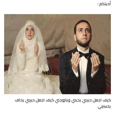
أحبتكم :
كيف اجعل حبيبي يحبني ويتزوجني كيف اجعل حبيبي يخاف
يخسرني