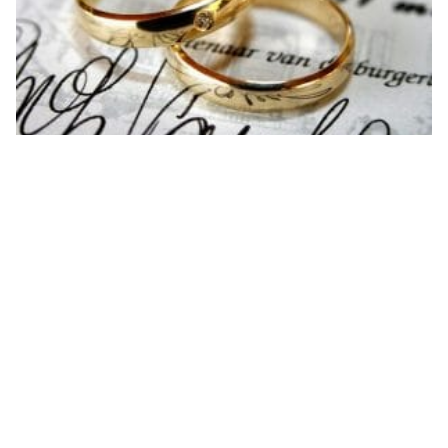
كيف اجعل حبيبي يحبني ويتزوجني كيف اجعل حبيبي يخاف يخسرني