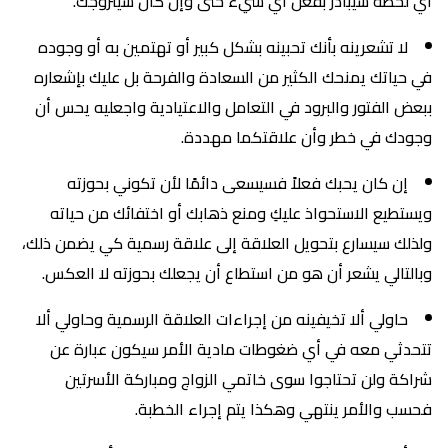
أي لحظة سيبادر بفعل أي شيء حتى وإن كان سيتزوجك.
لا تشعرينه بأنك تحبينه بشكل كبير أو تهتمين به أو وجوده
في حياتك يمنحك الكثير من السعادة والفرحة بل عليك بإشعاره
ببعض الفتور والبرود في التعامل والاعتيادية واجعليه يحس أن
وجودك في خطر وأن علاقتكما مهددة.
إن كان يحبك فعلاً فسيسعى دائمًا لأن تكوني بحوزته
ويستطيع الاستحواذ عليكِ ومنع ذهابك أو اختفائك من حياته
ولذلك سيسارع بتحويل العلاقة إلى علاقة رسمية كي يضمن ذلك،
وبالتالي يشعر أن هو من استطاع أن يجعلك بحوزته لا العكس.
حاولي ألا تخيفينه من إجراءات العلاقة الرسمية وحاولي ألا
تتحدثي معه في أي ضغوطات مادية الأمر سيكون عبارة عن
شراكة ولن تحتاجوا سوى خاتمي الزواج ومباركة الأسرتين
فحسب والأمر ينتهي وهكذا يتم إجراء الخطبة.