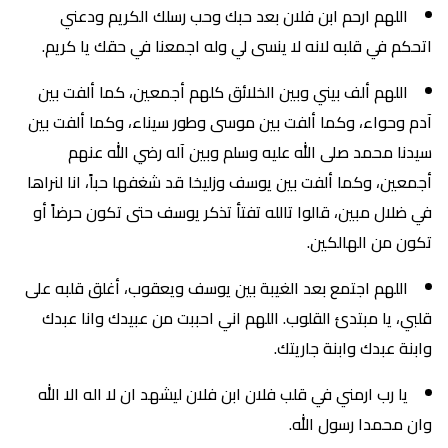
اللهم ارحم ابن فلان بعد حبك وحب رسلك الكريم ودعني
اتحكم في قلبه لانه لا ينسى لي وله اجمعنا في حقك يا كريم.
اللهم ألف بيني وبين الخلائق كلهم أجمعين، كما ألفت بين
آدم وحواء، وكما ألفت بين موسى وطور سيناء، وكما ألفت بين
سيدنا محمد صلى الله عليه وسلم وبين آله رضي الله عنهم
أجمعين، وكما ألفت بين يوسف وزليخا قد شغفها حباً، انا لنراها
في ضلال مبين، قالوا تالله تفتأ تذكر يوسف حتى تكون حرضاً أو
تكون من الهالكين.
اللهم اجتمع بعد الغيبة بين يوسف ويعقوب، أغلق قلبه على
قلبي، يا مبتدئ القلوب. اللهم اني احببت من عبيدك وانا عبدك
وابنة عبدك وابنة جاريتك.
يا رب ارمني في قلب فلان ابن فلان ليشهد ان لا اله الا الله
وان محمدا رسول الله.