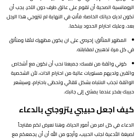
الرومانسية الصحية أن تقوم على عاتق طرف دون الآخر. يجب أن
تكون لديكِ حياتك الخاصة: فأنتِ في النهاية لم تتزوجي هذا الرجل
بعد، وعليك احترام الحدود بينكما.
المظهر المتألق: إحرصي على ان يكون مظهرك لائقا ومتألق
في كل مرة تذهبين لمقابلته.
كوني واثقة من نفسك: جميعنا نحب أن نكون مع أشخاص
واثقين ولديهم مستويات عالية من احترام الذات، لأن الشخصية
الواثقة تجذب الانتباه بشكل تلقائي وتحظى باحترام، وسيشعر
حبيبك بفخر عندما يمشي إلى جانبك.
كيف اجعل حبيبي يتزوجني بالدعاء
الدعاء في كل امر من أمور الحياة، وهنا نعرض لكم مقترحاً
لصيغة الأدعية لجلب الحبيب، وأرجو من الله أن أن يجمعكم مع