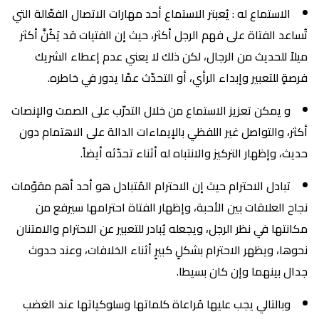
الاستماع له : يُعبتر الاستماع أحد مهارات الاتصال الفعّالة التي
تُساعد الفتاة على فهم الرجل أكثر، حيث إن الفتيات قد يَكُنَّ أكثر
ميلاً للحديث من الرجال، لكن ذلك لا يعني عدم إعطاء الشريك
فرصةٍ للتعبير وإبداء الرأي، أو التحدّث عمّا يدور في خاطره.
و يمكن تعزيز الاستماع من خلال التدرّب على الصمت والإنصات
أكثر، والتواصل غير اللفظي بالإيماءات الدالة على الاهتمام دون
حديث، وإظهار التركيز والانتباه له أثناء تحدّثه أيضاً.
تبادل الاحترام حيث إن الاحترام المُتبادل هو أحد أهم مقوّمات
نجاح العلاقات بين الأحبة، وإظهار الفتاة احترامها سيرفع من
مكانتها في نظر الرجل، ويجعله يُبادر للتعبير عن الاحترام والامتنان
نحوها، ويظهر الاحترام بشكلٍ كبيرٍ أثناء الخلافات، وعند حدوث
جدال بينهما وإن كان بسيطا.
وبالتالي يجب عليها مُراعاة كلماتها وسلوكياتها عند الغضب