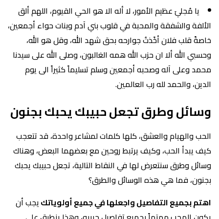
يا مُجليَ عظيم الأمور، لا أله الا هو الحي القيوم، اللهم ألق
الألفة والشفقة والمحبة في قلوب بني آدم وبنات حواء أجمعين،
خاصةً قلب فلان أخًذتُ جوارحه بحق شهد الله، وقل هو الله،
وحسبي الله ألا ان حزب الله همه الغالبون، وصلى الله على سيدنا
محمد وعلى آله وصحبه أجمعين وسلم تسليماً كثيراً الى يوم
الدين، والحمد لله رب العالمين.
وسائل وطرق تجعل حبيبك يحبك بجنون
الحب والهيام والعشق، كلها كلمات لمشاعر واحدة، قد تتعجب
كيف يبدأ الحب، وكيف يرتبط روحين مع بعضهما البعض، وهناك
وسائل وطرق سنتعرض لها في النقاط التالية، تجعل حبيبك يحبك
بجنون، فما هي هذه الوسائل والطرق؟
اهتم بجميع التفاصيل واجعلها في جميع أولوياتك
يجب أن
يكون المحب مهتماً بجميع تفاصيل حبيبه، وهذا ينطبق على