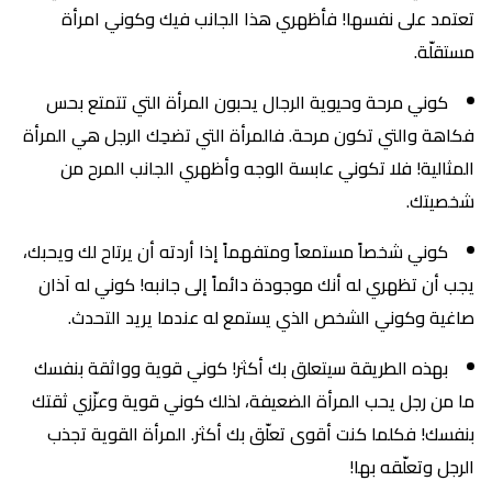
تعتمد على نفسها! فأظهري هذا الجانب فيك وكوني امرأة
مستقلّة.
كوني مرحة وحيوية الرجال يحبون المرأة التي تتمتع بحس
فكاهة والتي تكون مرحة. فالمرأة التي تضحِك الرجل هي المرأة
المثالية! فلا تكوني عابسة الوجه وأظهري الجانب المرح من
شخصيتك.
كوني شخصاً مستمعاً ومتفهماً إذا أردته أن يرتاح لك ويحبك،
يجب أن تظهري له أنك موجودة دائماً إلى جانبه! كوني له آذان
صاغية وكوني الشخص الذي يستمع له عندما يريد التحدث.
بهذه الطريقة سيتعلق بك أكثر! كوني قوية وواثقة بنفسك
ما من رجل يحب المرأة الضعيفة، لذلك كوني قوية وعزّزي ثقتك
بنفسك! فكلما كنت أقوى تعلّق بك أكثر. المرأة القوية تجذب
الرجل وتعلّقه بها!