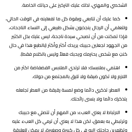
الشخصي والمهني، لذلك عليك التركيز على حياتك الخاصة.
كما عليك أن تتابعي وبقوة كل ما تفعلينه في الوقت الحالي،
ولتعلمي أن الرجال ينجذبون بشكل طبيعي إلى النساء الناجحات،
فإذا تمكنت من أن تصبحي سيدة ناجحة، ليس عليك بذل الكثير
من الجهود لجعلين حبيبك يريدك أكثر وأكثر (بالطبع هذا في حال
كنتِ مع شخص يحترمك ويحبك فعلاً وليس بالكلام فقط).
اهتمي بملابسك: فلا ترتدي الملابس الفضفاضة اكثر من
اللازم ولا تكون ضيقة ولا تليق بالمجتمع من حولك.
العطر: تذكري دائما وضع لمسة رقيقة من العطر تجلعله
يتذكرك دائما ولا ينسى رائحتك.
الارتباط لا يعني العبء: من المهم أن تتصلي مع حبيبك
وترتبطي به بعمق، لكن هذا لا يعني أن ترمي كل العبء عليه
وتظهرين حاجتك إليه في كل كبيرة وصغيرة، لا يمكن للعلاقة