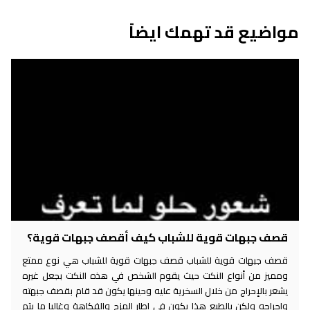
مواضيع قد تهمك ايضاً
قصف جبهات قوية للشباب كيف أقصف جبهات قوية؟
قصف جبهات قوية للشباب قصف جبهات قوية للشباب هي نوع ممتع
ومميز من أنواع النكت حيث يقوم الشخص في هذه النكت بجعل غيره
يشعر بالإحراج من خلال السخرية عليه وحينها يكون قد قام بقصف جبهته
وإحراجه ولكن بالطبع هذا يكون في إطار المزح والفكاهة وغالبا ما يتم