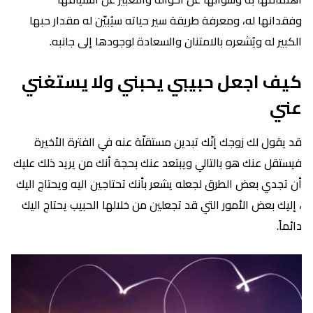
وفقدانها له، ومعرفة طريقة سير حياته سيُبيّن له مقدار حبها
الكبير له ويُشعره بالامتنان والسعادة لوجودها إلى جانبه.
كيف اجعل حبيبي يحبني ولا يستغني
عني
قد يقول لك زوجك إنّك تبدين مستقلّة عنه في الفترة الأخيرة
فيستقل عنك هو بالتالي ويبتعد عنك بحجة أنك من يريد ذلك عليك
أن تجدي بعض الطرق لجعله يشعر بأنك تحتاجين اليه ويحتاج اليك
، إليك بعض الأمور التي قد تجعلين من خلالها الحبيب يحتاج اليك
دائماً.