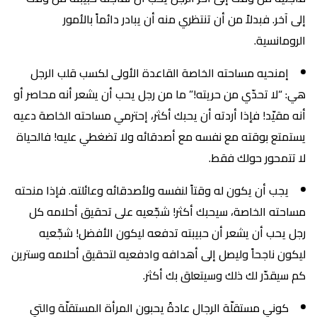
إلى آخر. فبدلاً من أن تنتظري منه أن يبادر دائماً بالأمور
الرومانسية.
إمنحيه مساحته الخاصة القاعدة الأولى لكسب قلب الرجل
هي: “لا تحدّي من حريته!” ما من رجل يحب أن يشعر أنه محاصر أو
أنه مقيّد! فإذا أردته أن يحبك أكثر، إحترمي مساحته الخاصة دعيه
يستمتع بوقته مع نفسه مع أصدقائه ولا تضغطي عليه! فالحياة
لا تتمحور حولك فقط.
يجب أن يكون له وقتاً لنفسه ولأصدقائه وعائلته. فإذا منحته
مساحته الخاصة، سيحبك أكثر! شجّعيه على تحقيق أحلامه كل
رجل يحب أن يشعر أن حبيبته تدفعه ليكون الأفضل! شجّعيه
ليكون ناجحاً وليصل إلى أهدافه وادفعيه لتحقيق أحلامه وسترين
كم سيقدّر لك ذلك وسيتعلق بك أكثر.
كوني مستقلّة الرجال عادةً يحبون المرأة المستقلّة والتي