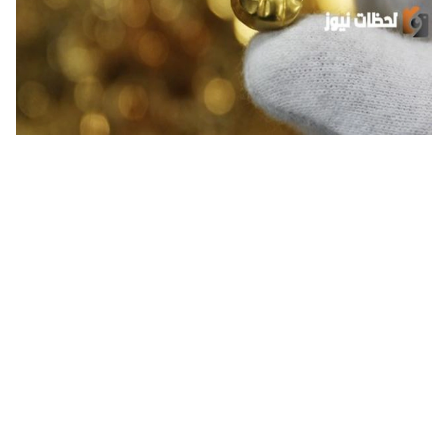
كيف اعرف الذهب من النحاس في المنزل؟ طرق سهلة