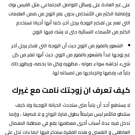
على غير العادة على وسائل التواصل الاجتماعي مثل الفيس بوك
وإضافة الكثير من الأشخاص بدون علم الزوج من ضمن العلامات
التي تعبر عن تفكير الزوجة برجل آخر، كما أنها أحيانا تستخدم
الكثير من الأسماء النسائية حتى لا يشك فيها الزوج.
الشعور بالنفور من الزوج حيث أن الزوجة التي تفكر برجل آخر
غير زوجها تبدأ بالشعور بالنفور من الزوج، حيث أنها تنفر من كل
شيء تجاهه سواء صوته ، مظهره وكل ما يخصه، ويظهر ذلك
جلياً ف رفضها وانزعاجها من لمساته لها.
كيف تعرف ان زوجتك نامت مع غيرك
لا يستطيع أحد أن يتنبأ متى ستحدث الخيانة الزوجية ولا كيف
ستتطو فالأمر ليس مرتبطاً بطول فترة الزواج و لا قصرها ، وإنما
تدخل فيه عدة أسباب أخرى معظمها يقع في منطقة الاهمال
العاطفي و النفسي و هذه الفقرة سنذكر فيها ايماءات تدل على