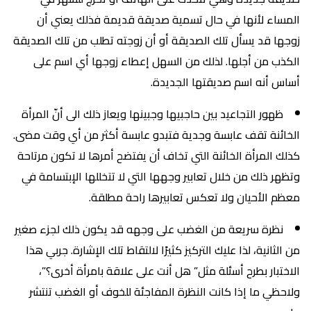
المساء لأنها في حال تسمية صديقة قديمة فذلك يعني أن
زوجها قد يسأل تلك الصديقة أو أن زوجته تطلب من تلك الصديقة
الكذب من أجلها. لذلك من السهل إعطاء زوجها أي اسم على
أساس أنه اسم صديقتها الجديدة.
ظهور التجاعيد بين حاجبيها وجبينها ويعاز ذلك الى أنّ المرأة
الخائنة تقف عابسة وجدية فتبدو عابسة أكثر من أي وقت مضى.
كذلك المرأة الخائنة التي تخاف أن يفتضح أمرها لا تكون مرتاحة
وتظهر ذلك من خلال تعابير وجهها التي لا تتخللها الإبتسامة في
معظم الأحيان ولا تعكس تعابيرها راحة مطلقة.
نظرة سريعة من الغضب على وجهه قد يكون ذلك لجزء صغير
من الثانية، لذا عليك التركيز كثيرًا لالتقاط تلك الإشارة. جربي هذا
الاختبار بطرح أسئلة مثل” هل أنت على علاقة بامرأة أخرى؟”،
ولاحظي ما إذا كانت النظرة المفاجئة للخوف أو الغضب تنتشر