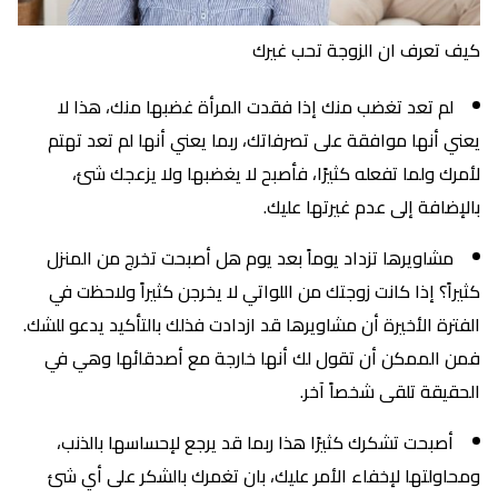
كيف تعرف ان الزوجة تحب غيرك
لم تعد تغضب منك إذا فقدت المرأة غضبها منك، هذا لا
يعني أنها موافقة على تصرفاتك، ربما يعني أنها لم تعد تهتم
لأمرك ولما تفعله كثيرًا، فأصبح لا يغضبها ولا يزعجك شئ،
بالإضافة إلى عدم غيرتها عليك.
مشاويرها تزداد يوماً بعد يوم هل أصبحت تخرج من المنزل
كثيراً؟ إذا كانت زوجتك من اللواتي لا يخرجن كثيراً ولاحظت في
الفترة الأخيرة أن مشاويرها قد ازدادت فذلك بالتأكيد يدعو للشك.
فمن الممكن أن تقول لك أنها خارجة مع أصدقائها وهي في
الحقيقة تلقى شخصاً آخر.
أصبحت تشكرك كثيرًا هذا ربما قد يرجع لإحساسها بالذنب،
ومحاولتها لإخفاء الأمر عليك، بان تغمرك بالشكر على أي شئ