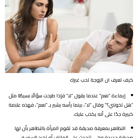
كيف تعرف ان الزوجة تحب غيرك
إيماءة “نعم” عندما يقول “لا“ فإذا طرحت سؤالًا بسيطًا مثل
“هل تخونني؟” وقال “لا”، بينما رأسه يشير بـ “نعم”، فهذه علامة
كبيرة جدًا على أنه يكذب عليك.
التظاهر بمعرفة صديقة قد تقوم المرأة بالتظاهر بأن لها
صديقة جديدة وهي تتحدث على الهاتف أو تخرج للسهر في