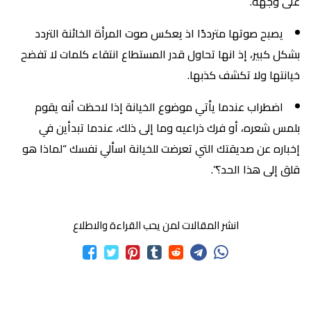
على وجهه.
يصبح صوتها مترددًا اذ يعكس صوت المرأة الخائنة التردد
بشكل كبير، إذ انها تحاول قدر المستطاع انتقاء كلمات لا تفضح
خيانتها ولا تكشف كذبها.
اضطراب عندما يأتي موضوع الخيانة إذا لاحظت أنه يقوم
بلمس شعره، أو فرك ذراعيه وما إلى ذلك، عندما تبدأين في
إخباره عن صديقتك التي تعرضت للخيانة اسألي نفسك “لماذا هو
قلق إلى هذا الحد؟”.
انشر المقالات لمن يحب القراءة والاطلاع