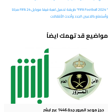
" 2024 FIFA Football" طريقة تحميل لعبة فيفا موبايل FIFA 24 مجانا
وأستمتع باللاعبين الجدد وأحدث الأنتقالات
مواضيع قد تهمك ايضاً
حجز موعد المرور جدة 1446 عبر ابشر