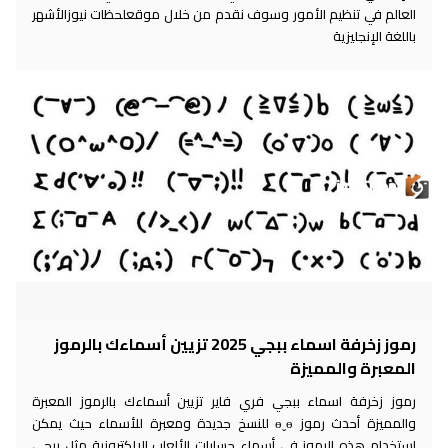
العالم في تنظيم الأمور وسوف نقدم من خلال موقعلحظات نيوزالأشهر
باللغة الإنجليزية
رموز زخرفة اسماء ببجي 2025 تزيين أسماءك بالرموز
المعبرة والمميزة
رموز زخرفة اسماء ببجي فري فاير تزيين أسماءك بالرموز المعبرة
والمميزة أحدث رموز ɵˬɵ للنسخ جديدة ومعبرة للأسماء حيث يمكن
استخدام هذه الرموز في أسماء حسابات الألعاب الإلكترونية مثل ببجي