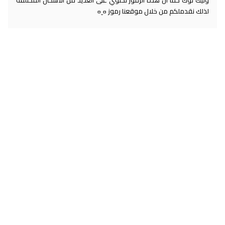
لذلك نقدملكم من خلال موقعنا رموز ɵˬɵ