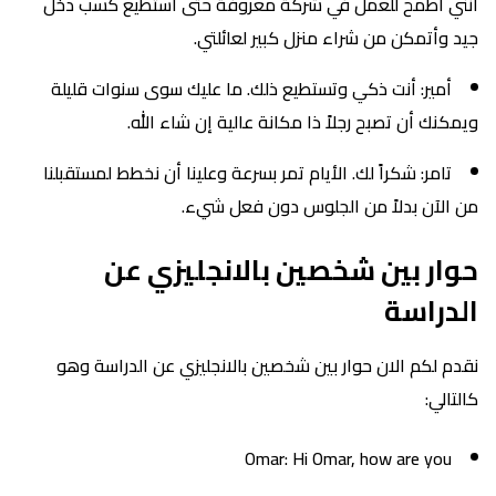
أنني أطمح للعمل في شركة معروفة حتى أستطيع كسب دخل
جيد وأتمكن من شراء منزل كبير لعائلتي.
أمير: أنت ذكي وتستطيع ذلك. ما عليك سوى سنوات قليلة
ويمكنك أن تصبح رجلاً ذا مكانة عالية إن شاء الله.
تامر: شكراً لك. الأيام تمر بسرعة وعلينا أن نخطط لمستقبلنا
من الآن بدلاً من الجلوس دون فعل شيء.
حوار بين شخصين بالانجليزي عن
الدراسة
نقدم لكم الان حوار بين شخصين بالانجليزي عن الدراسة وهو
كالتالي:
Omar: Hi Omar, how are you