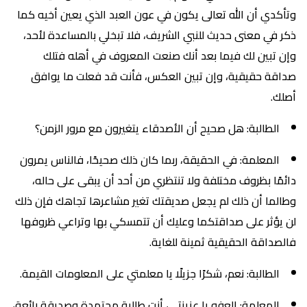
وتأكدي أن الله تعالى يكون في عون العبد الذي يعين أخيه كما
ذكر في معنى حديث للنبي الشريف، فلا تبخلي بالمساعدة لأحد،
وإن تبين لك فيما بعد أنك صنعت المعروف في أهله فتلك
صداقة حقيقية، وإن تبين العكس، فأنت قد فعلت ما يوافق
أصلك.
الطالبة: هل صحيح أن الأصدقاء يتغيرون مع مرور الزمن؟
المعلمة: في الحقيقة، ربما كان ذلك صحيحًا، فالناس يمرون
دائمًا بظروف مختلفة ولا تنتظري من أحد أن يبقى على حاله،
وطالما أن ذلك لم يجعل صديقتك تغير مشاعرها تجاهك فإن ذلك
لن يؤثر على صداقتكما وعليك أن تتمسكي بها وتراعي ظروفها
فالصداقة الحقيقية ثمينة للغاية.
الطالبة: نعم، شكرًا جزيلًا يا معلمتي على المعلومات القيمة.
المعلمة: العفو يا عزيزتي، أنت طالبة مجتهدة وصديقة رائعة،