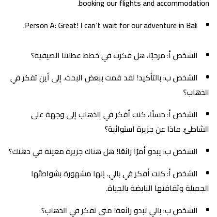
booking our flights and accommodation.
Person A: Great! I can’t wait for our adventure in Bali.
الشخص أ: مرحبًا، هل فكرت في خطط عطلتنا الصيفية؟
الشخص ب: بالتأكيد! لقد قمت ببعض البحث. إلى أين تفكر في
الذهاب؟
الشخص أ: حسنًا، كنت أفكر في الذهاب إلى وجهة على
الشاطئ. ماذا عن جزيرة استوائية؟
الشخص ب: يبدو أمرًا رائعًا! هل هناك جزيرة معينة في ذهنك؟
الشخص أ: كنت أفكر في بالي. إنها مشهورة بشواطئها
الجميلة وثقافتها النابضة بالحياة.
الشخص ب: بالي تبدو رائعة! متى تفكر في الذهاب؟