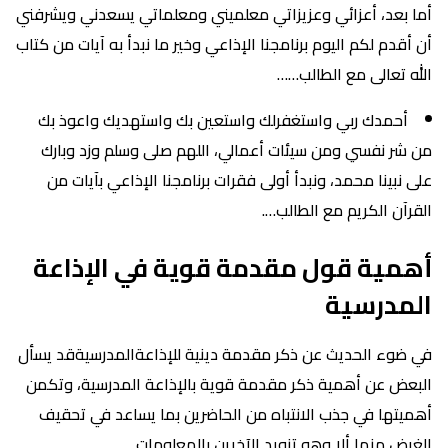
أما بعد، أعزائي وعزيزاتي معلميني ومعلماتي يسعدني ويشرفني
أن أقدم لكم اليوم برنامجنا الإذاعي وخير ما نبدأ به آيات من كتاب
الله تعالى مع الطالب……
أحمدك ربي واستغفرلك واستعين بك واستهديك واعوذ بك
من شر نفسي ومن سيئات أعمالي، اللهم صلى وسلم وزد وبارك
على نبينا محمد، ونبدأ أولى فقرات برنامجنا الإذاعي بآيات من
القرآن الكريم مع الطالب….
أهمية قول مقدمة قوية في الإذاعة
المدرسية
في ضوء الحديث عن ذكر مقدمة دينية للإذاعةالمدرسيةقد يسأل
البعض عن أهمية ذكر مقدمة قوية بالإذاعة المدرسية، وتكمن
أهميتها في جذب الانتباه من الحاضرين بما يساعد في تحقيف
الغرض منها ألا وهو تزويد الآخرين بالمعلومات.