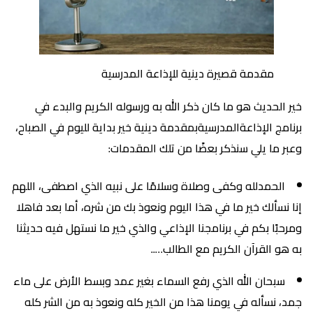
مقدمة قصيرة دينية للإذاعة المدرسية
خير الحديث هو ما كان ذكر الله به ورسوله الكريم والبدء في
برنامج الإذاعةالمدرسيةبمقدمة دينية خير بداية لليوم في الصباح،
وعبر ما يلي سنذكر بعضًا من تلك المقدمات:
الحمدلله وكفى وصلاة وسلامًا على نبيه الذي اصطفى، اللهم
إنا نسألك خير ما في هذا اليوم ونعوذ بك من شره، أما بعد فاهلا
ومرحبًا بكم في برنامجنا الإذاعي والذي خير ما نستهل فيه حديثنا
به هو القرآن الكريم مع الطالب…..
سبحان الله الذي رفع السماء بغير عمد وبسط الأرض على ماء
جمد، نسأله في يومنا هذا من الخير كله ونعوذ به من الشر كله