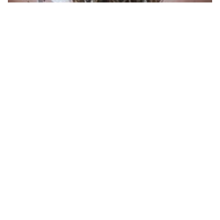
ملصقات عيد ميلاد صديقتي