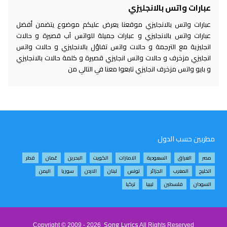
عبارات واتس بالانجليزي
عبارات واتس بالانجليزي موقعنا يعرض عليكم موضوع يتضمن أفضل
عبارات واتس بالانجليزي و عبارات جميلة للواتس آب قصيرة و حالات
انجليزية مع الترجمة و حالات واتس تفاؤل بالانجليزي و حالات واتس
انجليزي مزخرف و حالات واتس انجليزي قصيرة و كلمة حالات بالانجليزي
و بايو واتس مزخرف انجليزي تابعوا معنا في التالي من
مطربين حسب الدول
مصر
العراق
السعودية
الامارات
الكويت
البحرين
عُمان
قطر
الخليج
المغرب
الجزائر
تونس
لبنان
الاردن
سوريا
اليمن
السودان
فلسطين
ليبيا
تركيا
Song Lyrics
Copyright © 2009 - 2026
All Rights Reserved