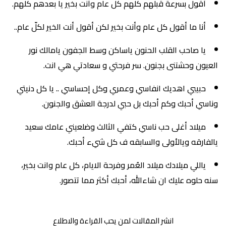
أقول بسرعة قبلهم كلّهم كل عام وأنت بخير يا بعدهم كلهم.
أنا ما أقول كل عام وأنت بخير لكن أقول أنت الخير لكلّ عام..
يا صاحب القلب الحنون ياساكن وسط الجفون يامالك نور
العيون وحشتنى بجنون. سر فرحتي و سعادتي هي انت.
حبيبي اهديك انفاسي وعمري وكل إحساسي .. يا كل دنيتي
وناسي أحبك وكم أحبك بل حبي لدرجة العشق والجنون.
ميلاد أغلى حب ناسي كتفي الثالث وضلعيني عامك سعيد
يالفارقه ويالأولى والسابقه ف كل شيء أحبك.
ياللي ميلادك ميلاد العُمر وفرحة الايام، كل عام وانت بخير،
سنه حلوه عليك ان شاءالله، أحبك أكثر مما تتصور.
انشر المقالات لمن يحب القراءة والاطلاع