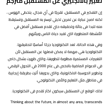
تعبير بالانجليزي عن المستقبل مترجم
إن التفكير في المستقبل، تقريبًا في أي مجال، يتخطى الهوس ،
لكنه اصبح عبارة عن تمرين تخيلي ترسم به المستقبل وتستيقظ
منه لتبدا فى بنائة وتحقيقه حتي تقدم مستقبل أفضل في
الأنشطة المتطورة التي تفيد حياة الناس وبيئتهم.
وفي هذه الحالة، تعد التكنولوجيا جزءًا أساسيًا لتحقيقها.
التكنولوجيا هي مهمة لا يمكن فصلها عن المستقبل لأن
التغييرات المستمرة مطلوبة لتطورها، والتي ظهرت بشكل خاص
في الاعوام الماضية بالاخص فى عام 2000 في التحول الرقمي
وتطوير الحوسبة الالكترونية، والتي بدورها أثرت بطريقة إيجابية
في مناطق مثل التعليم والأمن التكنولوجي.
لذلك اتوقع ان المستقبل سيكون اكثر تقدم فى التكنولوجيا.
Thinking about the future, in almost any area, transcends