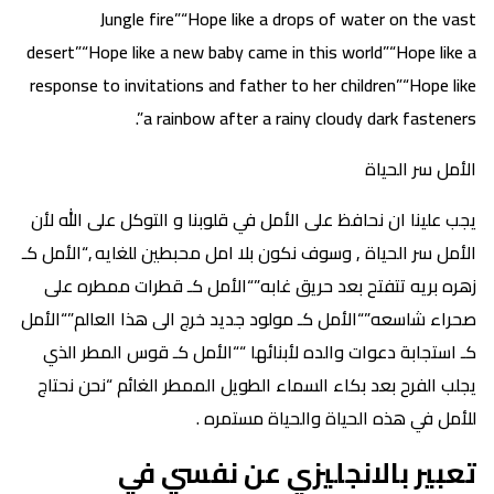
Jungle fire”“Hope like a drops of water on the vast
desert”“Hope like a new baby came in this world”“Hope like a
response to invitations and father to her children”“Hope like
a rainbow after a rainy cloudy dark fasteners”.
الأمل سر الحياة
يجب علينا ان نحافظ على الأمل في قلوبنا و التوكل على الله لأن
الأمل سر الحياة , وسوف نكون بلا امل محبطين للغايه ,“الأمل كـ
زهره بريه تتفتح بعد حريق غابه”“الأمل كـ قطرات ممطره على
صحراء شاسعه”“الأمل كـ مولود جديد خرج الى هذا العالم”“الأمل
كـ استجابة دعوات والده لأبنائها ““الأمل كـ قوس المطر الذي
يجلب الفرح بعد بكاء السماء الطويل الممطر الغائم “نحن نحتاج
للأمل في هذه الحياة والحياة مستمره .
تعبير بالانجليزي عن نفسي في