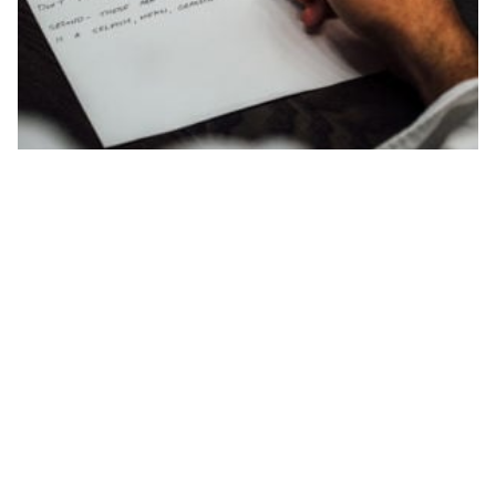
موضوع تعبير انجليزي قصير موضوع قصير بالانجليزي عن المستقبل