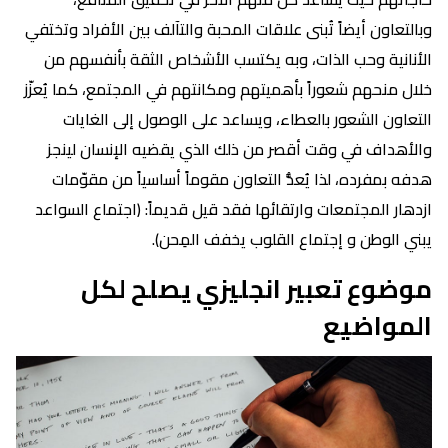
وبالتعاون أيضاً تُبنى علاقات المحبة والتآلف بين الأفراد وتختفي
الأنانية وحب الذات، وبه يكتسب الأشخاص الثقة بأنفسهم من
خلال منحهم شعوراً بأهميتهم ومكانتهم في المجتمع، كما يُعزّز
التعاون الشعور بالعطاء، ويساعد على الوصول إلى الغايات
والأهداف في وقت أقصر من ذلك الذي يقضيه الإنسان لينجز
هدفه بمفرده، لذا يُعدُّ التعاون مقوماً أساسياً من مقوّمات
ازدهار المجتمعات وارتقائها فقد قيل قديماً: (اجتماع السواعد
يبني الوطن و إجتماع القلوب يخفف المِحن).
موضوع تعبير انجليزي يصلح لكل
المواضيع