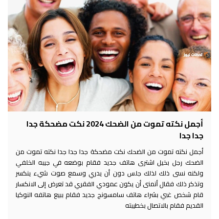
أجمل نكته تموت من الضحك 2024 نكت مضحكة جدا
جدا جدا
أجمل نكته تموت من الضحك نكت مضحكة جدا جدا جدا نكته تموت من
الضحك رجل بخيل اشترى هاتف جديد فقام بوضعه في جيبه الخلفي
ولكنه نسى ذلك لذلك جلس دون أن يدري وسمع صوت شيء ينكسر
وتذكر ذلك فقال أتمنى أن يكون عمودي الفقري قد تعرض إلى الانكسار
قام شخص غبي بشراء هاتف سامسونج جديد فقام ببيع هاتفه النوكيا
القديم فقام بالاتصال بخطيبته