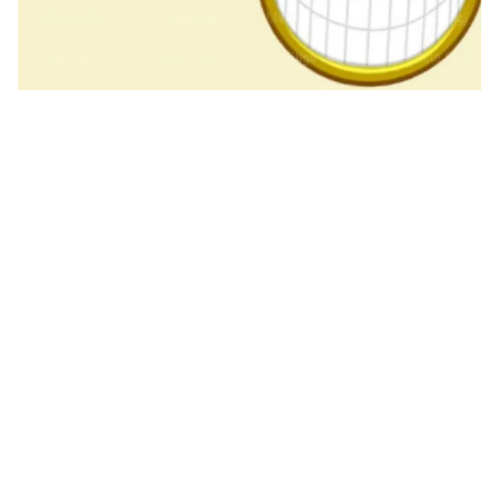
نكت بايخة تموت من الضحك 2024 نكت بايخة وسريعة