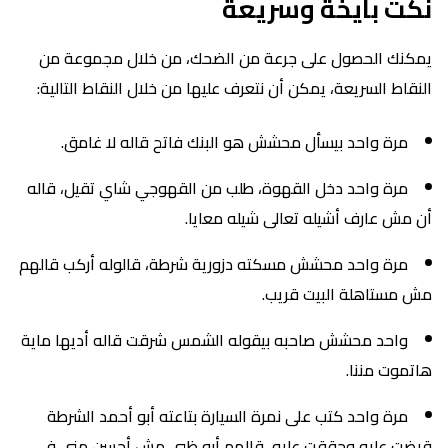
نكت بايخة وسريعة
يمكنك الحصول على جرعة من الضحك، من خلال مجموعة من
النقاط السريعة، يمكن أن نتعرف عليها من خلال النقاط التالية:
مرة واحد بيسأل محشش هو البنك فاتح قاله لا غامق.
مرة واحد دخل القهوة، طلب من القهوجي شاي تقيل، قاله
أن مش عارف أشيله تعالى شيله معايا.
مرة واحد محشش مسكته دزورية شرطة، قالوله أركب قالهم
مش مستاهلة البيت قريب.
واحد محشش صاحبه بيقوله الشمس شرقت قاله أديها ماية
هاتموت مننا.
مرة واحد كتب على نمرة السيارة بتاعته أبو أحمد الشرطة
قبضت عليه وحققت عليه، قالهم أبو ظبي مش أحسن مني في