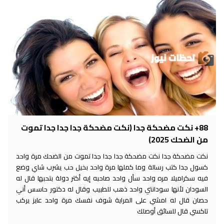
88+ نكت مضحكة جدا (نكت مضحكة جدا جدا جدا تموت
من الضحك 2025)
نكت مضحكة جدا نكت مضحكة جدا جدا جدا تموت من الضحك مرة واحد
كسول جدا كتب رسالة وما كملها مرة واحد بخيل حب يشرب شاي وضع
فيه سكراميلا مره واحد سأل واحد صاحبه إيه أكتر دولة بتحبها قال له
السودان لأنها سودانتي واحد ذهب للطبيب وقال له دكتور حاسس أني
حصان قال له امشي على المراية شوف نفسك مرة واحد عايز يركب
تاكسي قال للسائق أوصلك