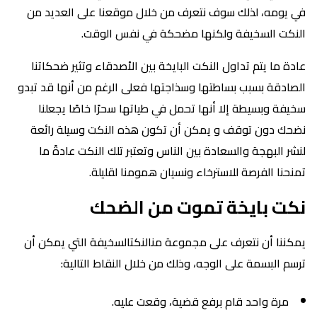
في يومه، لذلك سوف نتعرف من خلال موقعنا على العديد من
النكت السخيفة ولكنها مضحكة في نفس الوقت.
عادة ما يتم تداول النكت البايخة بين الأصدقاء وتثير ضحكاتنا
الصادقة بسبب بساطتها وسذاجتها فعلى الرغم من أنها قد تبدو
سخيفة وبسيطة إلا أنها تحمل في طياتها سحرًا خاصًا يجعلنا
نضحك دون توقف و يمكن أن تكون هذه النكت وسيلة رائعة
لنشر البهجة والسعادة بين الناس وتعتبر تلك النكت عادةً ما
تمنحنا الفرصة للاسترخاء ونسيان همومنا لقليلة.
نكت بايخة تموت من الضحك
يمكننا أن نتعرف على مجموعة منالنكتالسخيفة التي يمكن أن
ترسم البسمة على الوجه، وذلك من خلال النقاط التالية:
مرة واحد قام برفع قضية، وقعت عليه.