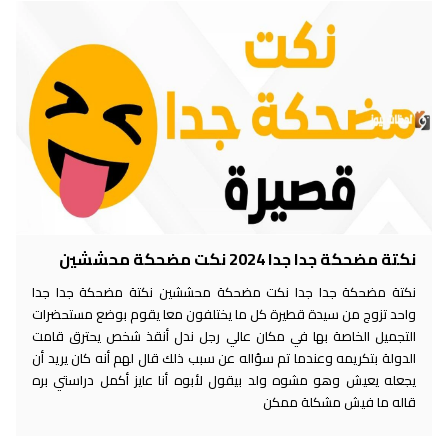
نكتة مضحكة جدا جدا 2024 نكت مضحكة محششين
نكتة مضحكة جدا جدا نكت مضحكة محششين نكتة مضحكة جدا جدا
واحد تزوج من سيدة قطيرة كل ما يختلفون معا يقوم بوضع مستحضرات
التجميل الخاصة بها في مكان عالي رجل ندل أنقذ شخص يحترق قامت
الدولة بتكريمه وعندما تم سؤاله عن سبب ذلك قال لهم أنه كان يريد أن
يجعله يعيش وهو مشوه ولد بيقول لأبوه أنا عايز أكمل دراستي بره
قاله ما فيش مشكلة ممكن