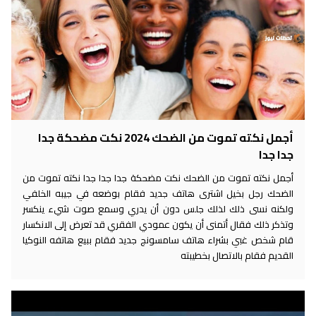
أجمل نكته تموت من الضحك 2024 نكت مضحكة جدا
جدا جدا
أجمل نكته تموت من الضحك نكت مضحكة جدا جدا جدا نكته تموت من
الضحك رجل بخيل اشترى هاتف جديد فقام بوضعه في جيبه الخلفي
ولكنه نسى ذلك لذلك جلس دون أن يدري وسمع صوت شيء ينكسر
وتذكر ذلك فقال أتمنى أن يكون عمودي الفقري قد تعرض إلى الانكسار
قام شخص غبي بشراء هاتف سامسونج جديد فقام ببيع هاتفه النوكيا
القديم فقام بالاتصال بخطيبته