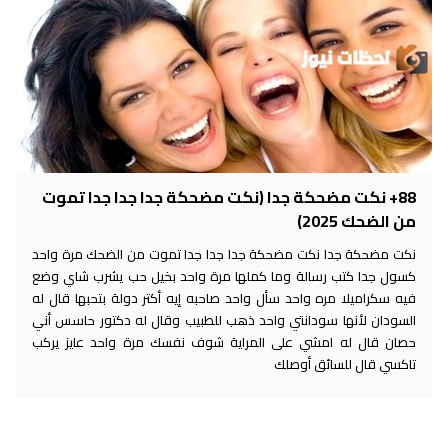
88+ نكت مضحكة جدا (نكت مضحكة جدا جدا جدا تموت
من الضحك 2025)
نكت مضحكة جدا نكت مضحكة جدا جدا جدا تموت من الضحك مرة واحد
كسول جدا كتب رسالة وما كملها مرة واحد بخيل حب يشرب شاي وضع
فيه سكراميلا مره واحد سأل واحد صاحبه إيه أكتر دولة بتحبها قال له
السودان لأنها سودانتي واحد ذهب للطبيب وقال له دكتور حاسس أني
حصان قال له امشي على المراية شوف نفسك مرة واحد عايز يركب
تاكسي قال للسائق أوصلك