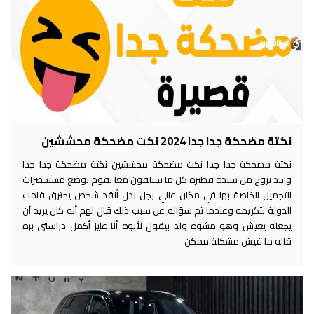
نكتة مضحكة جدا جدا 2024 نكت مضحكة محششين
نكتة مضحكة جدا جدا نكت مضحكة محششين نكتة مضحكة جدا جدا
واحد تزوج من سيدة قطيرة كل ما يختلفون معا يقوم بوضع مستحضرات
التجميل الخاصة بها في مكان عالي رجل ندل أنقذ شخص يحترق قامت
الدولة بتكريمه وعندما تم سؤاله عن سبب ذلك قال لهم أنه كان يريد أن
يجعله يعيش وهو مشوه ولد بيقول لأبوه أنا عايز أكمل دراستي بره
قاله ما فيش مشكلة ممكن