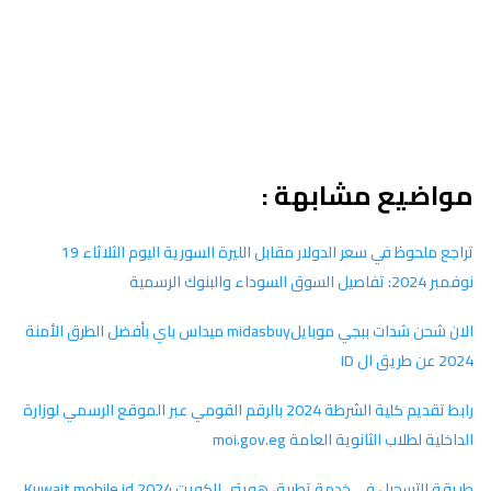
مواضيع مشابهة :
تراجع ملحوظ في سعر الدولار مقابل الليرة السورية اليوم الثلاثاء 19
نوفمبر 2024: تفاصيل السوق السوداء والبنوك الرسمية
الان شحن شدات ببجي موبايلmidasbuy ميداس باي بأفضل الطرق الأمنة
2024 عن طريق ال ID
رابط تقديم كلية الشرطة 2024 بالرقم القومي عبر الموقع الرسمي لوزارة
الداخلية لطلاب الثانوية العامة moi.gov.eg
طريقة التسجيل في خدمة تطبيق هويتي الكويت Kuwait mobile id 2024