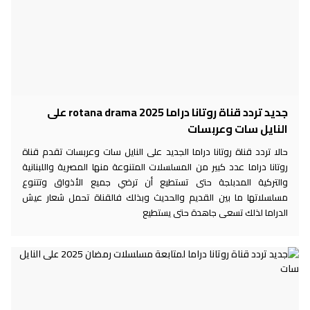
جديد تردد قناة روتانا دراما 2025 rotana drama على
النايل سات وعربسات
حالا تردد قناة روتانا دراما الجديد على النايل سات وعربسات تقدم قناة
روتانا دراما عدد كبير من المسلسلات المتنوعة منها المصرية واللبنانية
والتركية المدبلجة حتى تستطيع أن ترضي جميع الأذواق وتتنوع
مسلسلاتها ما بين القديم والحديث وبذلك فالقناة تحمل شعار عيش
الدراما لذلك تسعى جاهدة حتى يستطيع