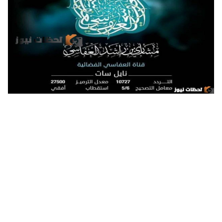
تردد قناة الشيخ مشاري راشد العفاسي للقران الكريم الجديد علي
النايل سات والعرب سات 2024