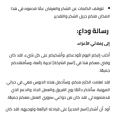
تتوقف الكلمات عن الشكر والعرفان عمّا قدموه في هذا
المكان فلكم جزيل الشكر والتقدير
رسالة وداع:
إلى زملائي الأعزاء،
أكتب إليكم اليوم لأودعكم، وأشكركم على كل شيء. لقد كان
وقتي معكم هنا في [اسم الشركة] تجربة رائعة، وسأفتقدكم
جميعًا.
لقد تعلمت الكثير منكم، وسأحمل هذه الدروس معي في حياتي
المهنية. سأتذكر دائمًا روح الفريق والعمل الجاد والدعم الذي
قدمتموه لي. لقد كان من دواعي سروري العمل معكم جميعًا.
أود أن أشكر [اسم المدير] على قيادته الرائعة وتوجيهه. لقد كان