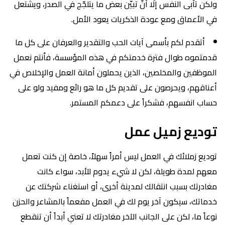
ولكن تأبى النفس إلّا أنّ تبيّن بعض ما يتلجّج في الصدر، ويشتعل
في الأعماق ومع عودة الذكريات يعود الأمل.
أتقدم لكم بأسمى آيات الحب والتقدير والعرفان على كل ما
قدمتموه طوال فترة خدمتكم في هذه المؤسسة، فأنتم نعمل
الموظفين والمخلصين، الذين يحملون أمانة العمل والإخلاص في
أعناقهم، ويحرصون على تقديم كل ما هو رائع ومفيد ولو على
حساب انفسهم، فشكراً على دعمكم المستمر.
توديع زميل عمل
توديع زملائك في العمل ليس أمراً سهلاً، خاصة إن كنت تعمل
معهم لمدة طويلة، لكن لا شيء يدوم للأبد، سواء كانت
مغادرتك بسبب انتقالك لمدينة أخرى، أو استغناء شركتك عن
خدماتك، سيكون آخر يوم لك في العمل مفعماً بالمشاعر والحزن
نوعاً ما، لكن على الجانب الآخر مغادرتك لا تعني أبداً أن تنقطع