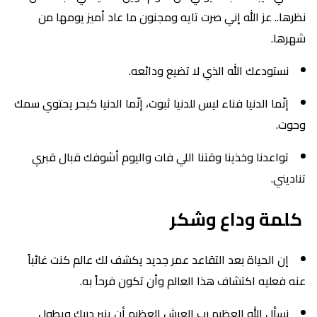
نظرها.. عز الله إني صرت تايه ومجنون ما عاد أميز يومها من
شهرها.
نستودعك الله الذي لا تضيع ودائعه.
إنّما الدنيا فناء ليس للدنيا ثبوت، إنّما الدنيا كبحر يحتوي سمك
وحوت.
تواعدنا وخذينا وقتنا اللي فات واليوم أشوفك قبال قبري
تناديني.
كلمة وداع وشكر
إن الحياة بعد التقاعد عمر جديد يكشف لك عالم كنت غائباً
عنه فعليه اكتشاف هذا العالم وأن تكون فرحاً به.
نسأل الله العظيم رب العرش العظيم أن ينير دربك ويطول