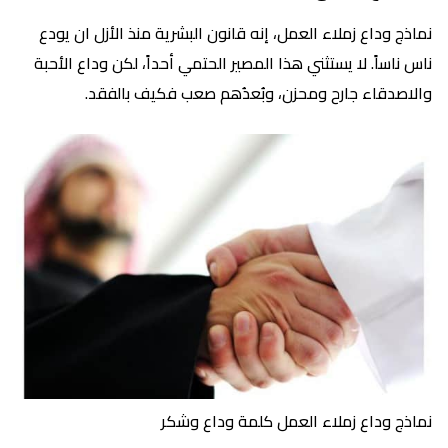
نماذج وداع زملاء العمل، إنه قانون البشرية منذ الأزل ان يودع
ناس ناساً. لا يستثني هذا المصير الحتمي أحداً، لكن وداع الأحبة
والاصدقاء جارح ومحزن، وبُعدُهم صعب فكيف بالفقد.
نماذج وداع زملاء العمل كلمة وداع وشكر