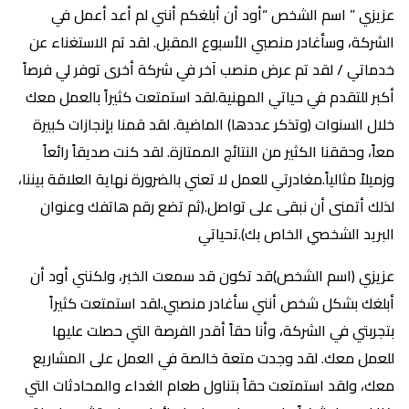
عزيزي ” اسم الشخص “أود أن أبلغكم أنني لم أعد أعمل في
الشركة، وسأغادر منصبي الأسبوع المقبل. لقد تم الاستغناء عن
خدماتي / لقد تم عرض منصب آخر في شركة أخرى توفر لي فرصاً
أكبر للتقدم في حياتي المهنية.لقد استمتعت كثيراً بالعمل معك
خلال السنوات (وتذكر عددها) الماضية. لقد قمنا بإنجازات كبيرة
معاً، وحققنا الكثير من النتائج الممتازة. لقد كنت صديقاً رائعاً
وزميلاً مثالياً.مغادرتي للعمل لا تعني بالضرورة نهاية العلاقة بيننا،
لذلك أتمنى أن نبقى على تواصل.(ثم تضع رقم هاتفك وعنوان
البريد الشخصي الخاص بك).تحياتي
عزيزي (اسم الشخص)قد تكون قد سمعت الخبر، ولكنني أود أن
أبلغك بشكل شخص أنني سأغادر منصبي.لقد استمتعت كثيراً
بتجربتي في الشركة، وأنا حقاً أقدر الفرصة التي حصلت عليها
للعمل معك. لقد وجدت متعة خالصة في العمل على المشاريع
معك، ولقد استمتعت حقاً بتناول طعام الغداء والمحادثات التي