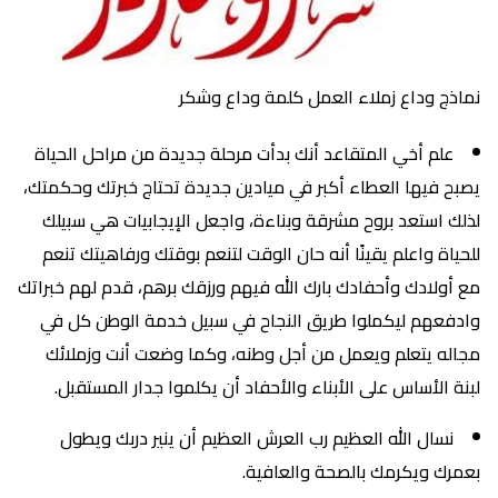
نماذج وداع زملاء العمل كلمة وداع وشكر
علم أخي المتقاعد أنك بدأت مرحلة جديدة من مراحل الحياة
يصبح فيها العطاء أكبر في ميادين جديدة تحتاج خبرتك وحكمتك،
لذلك استعد بروح مشرقة وبناءة، واجعل الإيجابيات هي سبيلك
للحياة واعلم يقينًا أنه حان الوقت لتنعم بوقتك ورفاهيتك تنعم
مع أولادك وأحفادك بارك الله فيهم ورزقك برهم، قدم لهم خبراتك
وادفعهم ليكملوا طريق النجاح في سبيل خدمة الوطن كل في
مجاله يتعلم ويعمل من أجل وطنه، وكما وضعت أنت وزملائك
لبنة الأساس على الأبناء والأحفاد أن يكلموا جدار المستقبل.
نسال الله العظيم رب العرش العظيم أن ينير دربك ويطول
بعمرك ويكرمك بالصحة والعافية.