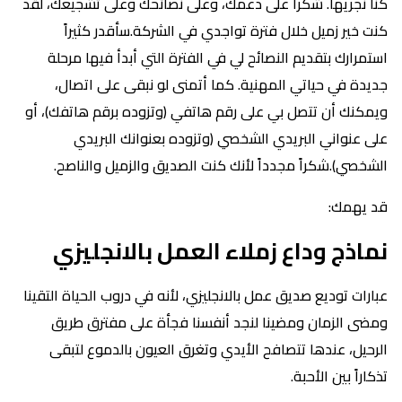
كنا نجريها. شكراً على دعمك، وعلى نصائحك وعلى تشجيعك، لقد
كنت خير زميل خلال فترة تواجدي في الشركة.سأقدر كثيراً
استمرارك بتقديم النصائح لي في الفترة التي أبدأ فيها مرحلة
جديدة في حياتي المهنية. كما أتمنى لو نبقى على اتصال،
ويمكنك أن تتصل بي على رقم هاتفي (وتزوده برقم هاتفك)، أو
على عنواني البريدي الشخصي (وتزوده بعنوانك البريدي
الشخصي).شكراً مجدداً لأنك كنت الصديق والزميل والناصح.
قد يهمك:
نماذج وداع زملاء العمل بالانجليزي
عبارات توديع صديق عمل بالانجليزي، لأنه في دروب الحياة التقينا
ومضى الزمان ومضينا لنجد أنفسنا فجأة على مفترق طريق
الرحيل، عندها تتصافح الأيدي وتغرق العيون بالدموع لتبقى
تذكاراً بين الأحبة.