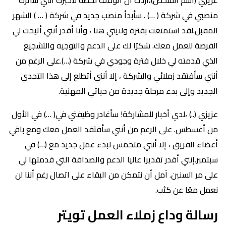
منصبي في شركة ( …) . سأبدأ منصب جديد في شركة ( … ) الشهر
المقبل.لقد استمتعت بفترة ولايتي هنا ، وأنا أقدر أنني أتيحت لي
الفرصة للعمل معك. شكرًا لك على الدعم والتوجيه والتشجيع
الذي قدمته لي خلال فترة وجودي في شركة (…).على الرغم من
أنني سأفتقد زملائي والشركة ، إلا أنني أتطلع إلى هذا التحدي
الجديد وإلى بدء مرحلة جديدة من حياتي المهنية.
عزيزي (..) ،لدي أخبار للمشاركة! سأغادر وظيفتي في( …) في الأول
من أغسطس. على الرغم من أنني سأفتقد العمل معك ومع باقي
أعضاء الفريق ، إلا أنني متحمس لبدء عمل جديد مع (…) في
سبتمبر.إنني أقدر تقديرا عاليا الدعم والصداقة التي قدمتها لي
على مر السنين. آمل أن نتمكن من البقاء على اتصال رغم أننا لن
نعمل معًا عن كثب.
رسالة وداع زملاء العمل تويتر