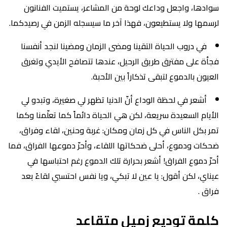
سوادها، واجعل وداعك لوحة من المشاعر، يستميت الفنانون
لرسمها ولا يستطيعون، فهذا آخر ما سيسجله الزمن في رصيدكما.
في دروب الحياة التقينا ومضى الزمان ومضينا لنجد أنفسنا
فجأة على مفترق طريق الرحيل، عندها تتصافح الأيدي وتغرق
العيون بالدموع لتبقى تذكاراً بين الأحبة.
أشعر في لحظة الوداع أنّ الدنيا تظهر لي صغيرة، وتبدو لي
الأيام السعيدة سريعة، لكن هي الحياة دائماً كما تعلّمنا وكما
تمر بكل الناس في كل زمان ومكان: غربة وحنين، لقاء وفراق،
ضحكات ودموع، أحلى ضحكاتها اللقاء، وأحرّ دموعها الفراق، فما
أحرّ دموع الفراق! أشعر بحرارة تلك الدموع رغم احتباسها في
عيناي، لكن أقول: يا عين لا تبكي، ويا نفس احتسبي لقاءً بعد
فراق .
كلمة توديع زميل متقاعد