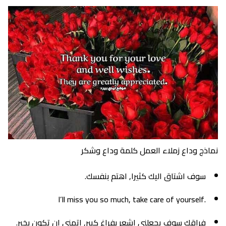
نماذج وداع زملاء العمل كلمة وداع وشكر
سوف اشتاق اليك كثيرا, اهتم بنفسك.
.I’ll miss you so much, take care of yourself
فراقك سوف يجعلني اشعر بفراغ كبير, اتمنى ان تكون بخير.