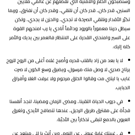
وستصبحون الحلم والأمنية التي تفصلهم عن عالمي ملايين
السنين، قدر كان.. قدر كان أن نلتقي.. وقدر كان أن نفترق.. وربما
تكرّر الأقدار ونلتقي الصرخة لا تجدي.. والحزن لا يجدي.. ولكن
سيظل دربنا معموراً بالورود ودائماً أنادي يا رب امنحهم القوة
على السير وامنحني القدرة على الانتظار فالعمر بين يديك والأمر
كله إليك.
لا يا بعد من زاد بالقلب قدره وأصبح غلاه أغلى من الروح للروح
يرتاح صدري لا وصل منك مرسول، ويضيق وسع الكون لا صرت
غايب يا ليتني مت وقالوا الخلق مرحوم ولا عرفت الغلا وأفراق
الحبايب.
في دروب الحياة التقينا.. ومضى الزمان ومضينا، لنجد أنفسنا
فجأة على مفترق طريق الرحيل.. عندها تتصافح الأيدي وتغرق
العيون بالدمع لتبقى تذكاراً بين الأحبّة.
في غيبتك غابة عيوني عن النوم.. وين أنتَ يا للي مبتعد عن