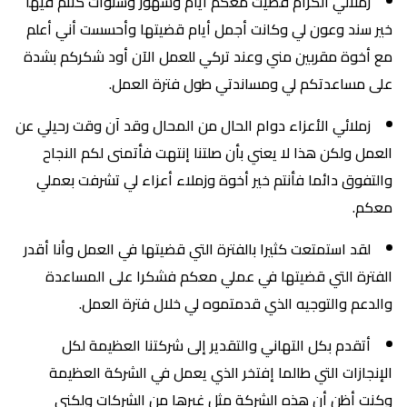
زملائي الكرام قضيت معكم أيام وشهور وسنوات كنتم فيها
خير سند وعون لي وكانت أجمل أيام قضيتها وأحسست أني أعلم
مع أخوة مقربين مني وعند تركي للعمل الآن أود شكركم بشدة
على مساعدتكم لي ومساندتي طول فترة العمل.
زملائي الأعزاء دوام الحال من المحال وقد آن وقت رحيلي عن
العمل ولكن هذا لا يعني بأن صلتنا إنتهت فأتمنى لكم النجاح
والتفوق دائما فأنتم خير أخوة وزملاء أعزاء لي تشرفت بعملي
معكم.
لقد استمتعت كثيرا بالفترة التي قضيتها في العمل وأنا أقدر
الفترة التي قضيتها في عملي معكم فشكرا على المساعدة
والدعم والتوجيه الذي قدمتموه لي خلال فترة العمل.
أتقدم بكل التهاني والتقدير إلى شركتنا العظيمة لكل
الإنجازات التي طالما إفتخر الذي يعمل في الشركة العظيمة
وكنت أظن أن هذه الشركة مثل غيرها من الشركات ولكني