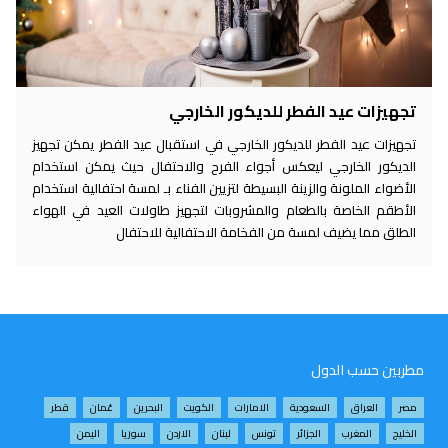
تجهيزات عيد الفطر للديكور الخارجي
تجهيزات عيد الفطر للديكور الخارجي في استقبال عيد الفطر يمكن تجهيز
الديكور الخارجي ليعكس أجواء الفرح والاحتفال حيث يمكن استخدام
الأضواء الملونة والزينة البسيطة لتزيين الفناء بـ لمسة احتفالية استخدام
الأطقم الخاصة بالطعام والمشروبات لتجهيز طاولات العيد في الهواء
الطلق مما يضيف لمسة من الفخامة الاحتفالية للاحتفال
مطربين حسب الدول
مصر
العراق
السعودية
الامارات
الكويت
البحرين
عُمان
قطر
الخليج
المغرب
الجزائر
تونس
لبنان
الاردن
سوريا
اليمن