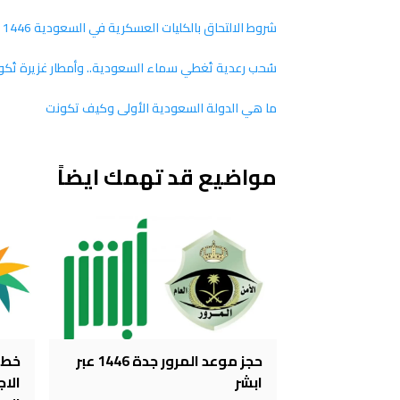
شروط الالتحاق بالكليات العسكرية في السعودية 1446 ومدتها وطريقة التقديم والأوراق المطلوبة
سُحب رعدية تُغطي سماء السعودية.. وأمطار غزيرة تُكو
ما هي الدولة السعودية الأولى وكيف تكونت
مواضيع قد تهمك ايضاً
حجز موعد المرور جدة 1446 عبر
خطو
ابشر
الا