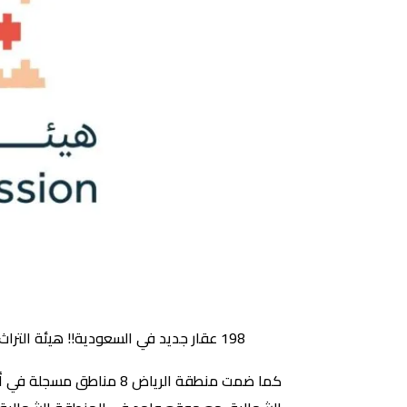
198 عقار جديد في السعودية!! هيئة التراث تسجل 198 موقع جديد في السجل الوطني للآثار
كما ضمت منطقة الرياض 