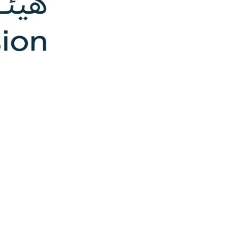
198 عقار جديد في السعودية!! هيئة التراث تسجل 198 موقع جديد في السجل الوطني للآثار