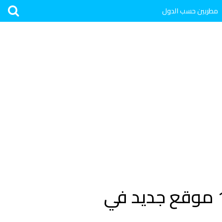
مطربين حسب الدول
198 عقار جديد في السعودية!! هيئة التراث تسجل 198 موقع جديد في