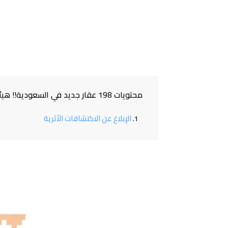
محتويات 198 عقار جديد في السعودية!! هيئة التراث تسجل 198 موقع جديد في السجل الوطني للآثار
الإبلاغ عن الاكتشافات الأثرية