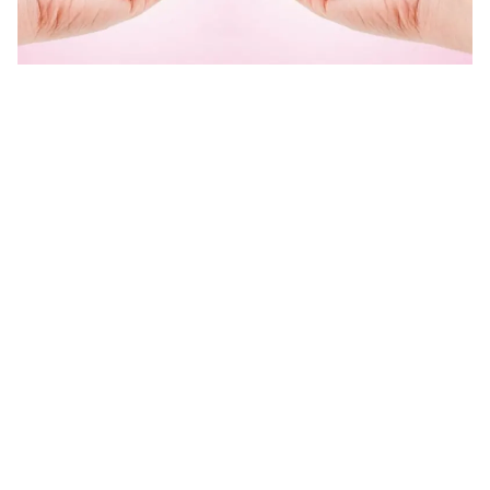
رسائل حب رومانسية 2025 رسائل حب نار