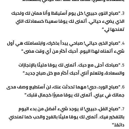
“صباح النور، حبيبي! كل يوم أستيقظ وأنا ممتن لك ولحبك
الذي يضيء حياتي. أتمنى لك يومًا سعيدًا كسعادتك التي
تمنحها لي.”
“صباح الخير، حياتي! صباحي يبدأ بذكرك، وابتسامتك هي أول
شيء أتمناه لهذا اليوم. أحبك أكثر من أي وقت مضى.”
“صباحك أحلى مع حبك. أتمنى لك يومًا مليئًا بالإنجازات
والسعادة، ولتعلم أنني أحبك أكثر مع كل صباح جديد.”
“صباح الورد، حبي! مهما تحدثت عنك، لن أستطيع وصف مدى
جمالك في عيني. أتمنى لك يومًا مميزًا كجمال قلبك.”
“صباح الفل، حبيبي! لا يوجد شيء أفضل من بدء اليوم
بالتفكير فيك. أتمنى لك يومًا مليئًا بالفرح والحب كما تمنحني
دائمًا.”