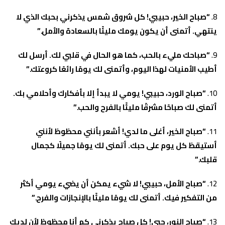
“صباح الخير، حبيبي! كل شروق شمس يذكرني بحبك الذي لا
ينتهي. أتمنى أن يكون يومك مليئًا بالسعادة والأمل.”
“صباحك مليء بالحب، كما هو الحال في قلبي لك. أرسل لك
أطيب الأمنيات لهذا اليوم، وأتمنى لك يومًا رائعًا كروعتك.”
“صباح الورد، حبيبي! يومي لا يبدأ إلا بأفكارك وأحلامي بك.
أتمنى لك صباحًا مشرقًا مليئًا بالفرح والحب.”
“صباح الخير، أغلى ما لدي! أشعر بأنني محظوظ لأنني
أستيقظ كل يوم على حبك. أتمنى لك يومًا جميلًا كجمال
قلبك.”
“صباح الأمل، حبيبي! لا شيء يمكن أن يضيء يومي أكثر
من التفكير فيك. أتمنى لك يومًا مليئًا بالإنجازات والفرح.”
“صباح النور، حبي! كل صباح يذكرني كم أنا محظوظ لأن لديك