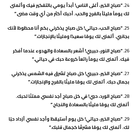
“صباح الخير، أغلى الناس! أبدأ يومي بالتفكير فيك وأتمنى
لك يوماً مليئاً بالفرح والحب. أحبك أكثر من أي وقت مضى.”
“صباح الحب، حياتي! كل صباح يذكرني بكم أنا محظوظ لأنك
بجانبي. أتمنى لك يومًا سعيدًا ومليئًا بالإنجازات.”
“صباح النور، حبيبي! أشعر بالسعادة والهدوء عندما أفكر
فيك. أتمنى لك يوماً رائعاً كروعة حبك في حياتي.”
“صباح الخير، حبيبي! كل صباح تشرق فيه الشمس يذكرني
بجمال حبك. أتمنى لك يومًا مليئًا بالفرح والإنجازات.”
“صباح الورد، حبي! في كل صباح أجد نفسي ممتنًا لحبك.
أتمنى لك يومًا مليئًا بالسعادة والنجاح.”
“صباح الخير، حياتي! كل يوم أستيقظ وأجد نفسي أزداد حبًا
لك. أتمنى لك يومًا مشرقًا كجمال قلبك.”