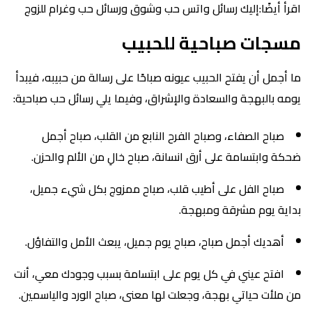
اقرأ أيضًا:إليك رسائل واتس حب وشوق ورسائل حب وغرام للزوج
مسجات صباحية للحبيب
ما أجمل أن يفتح الحبيب عيونه صباحًا على رسالة من حبيبه، فيبدأ
يومه بالبهجة والسعادة والإشراق، وفيما يلي رسائل حب صباحية:
صباح الصفاء، وصباح الفرح النابع من القلب، صباح أجمل
ضحكة وابتسامة على أرق انسانة، صباح خالِ من الألم والحزن.
صباح الفل على أطيب قلب، صباح ممزوج بكل شيء جميل،
بداية يوم مشرقة ومبهجة.
أهديك أجمل صباح، صباح يوم جميل، يبعث الأمل والتفاؤل.
افتح عيني في كل يوم على ابتسامة بسبب وجودك معي، أنت
من ملأت حياتي بهجة، وجعلت لها معنى، صباح الورد والياسمين.