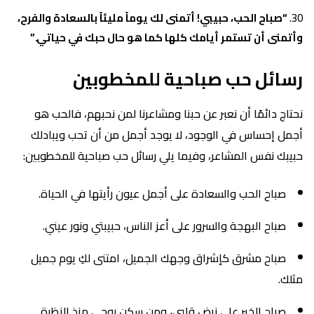
“صباح الحب، حبيبي! أتمنى لك يوماً مليئاً بالسعادة والفرح،
وأتمنى أن تستمر أيامك كلها كما هو حال حبك في حياتي.”
رسائل حب صباحية للمخطوبين
نحتاج دائمًا أن نعبر عن حبنا ومشاعرنا لمن نحبهم، فالحب هو
أجمل إحساس في الوجود، لا يوجد أجمل من أن تحب ويبادلك
حبيبك نفس المشاعر، وفيما يلي رسائل حب صباحية للمخطوبين:
صباح الحب والسعادة على أجمل عيون رأيتها في الحياة.
صباح البهجة والسرور على أعز الناس، حبيبتي ونور عيني.
صباح مشرق كإشراق وجهك الجميل، امتنى لكِ يوم جميل
مثلك.
صباح الخير على نبض قلبي، ومن سكن روحي منذ النظرة