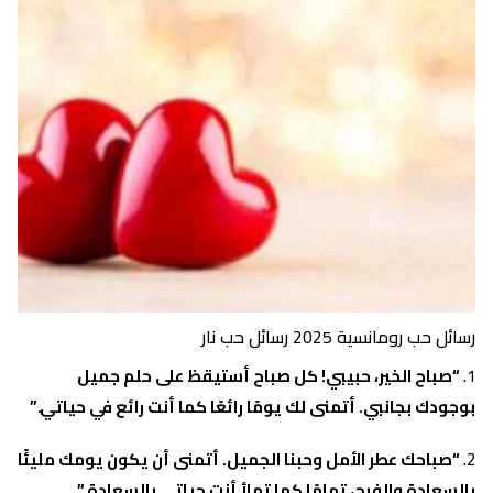
رسائل حب رومانسية 2025 رسائل حب نار
“صباح الخير، حبيبي! كل صباح أستيقظ على حلم جميل
بوجودك بجانبي. أتمنى لك يومًا رائعًا كما أنت رائع في حياتي.”
“صباحك عطر الأمل وحبنا الجميل. أتمنى أن يكون يومك مليئًا
بالسعادة والفرح، تمامًا كما تملأ أنت حياتي بالسعادة.”