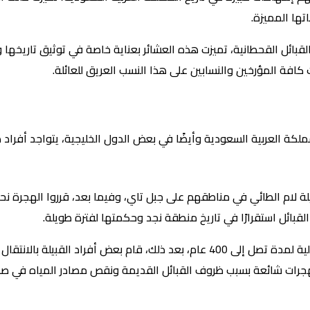
ها المميزة.
القبائل القحطانية، تميزت هذه العشائر بعناية خاصة في توثيق تاريخها ون
فة المؤرخين والنسابين على هذا النسب العريق للعائلة.
ملكة العربية السعودية وأيضًا في بعض الدول الخليجية، يتواجد أفرا
يلة لام الطائي في مناطقهم على جبل تاي، وفيما بعد، قرروا الهجرة ن
القبائل استقرارًا في تاريخ منطقة نجد وحكمتها لفترة طويلة.
استمرت عائلة الدبيسي في مناطق نجد الشمالية لمدة تصل إلى 400 عام، بعد ذلك، قا
لهجرات شائعة بسبب ظروف القبائل القديمة ونقص مصادر المياه في صحرا