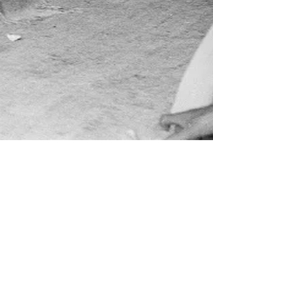
الدبيسي وش يرجع، وما أماكن تمركزهم