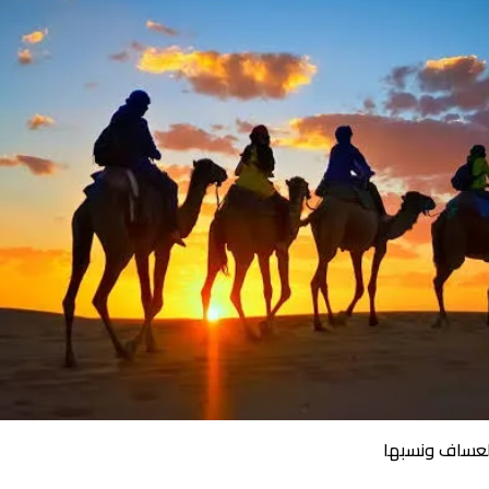
لعساف ونسبها