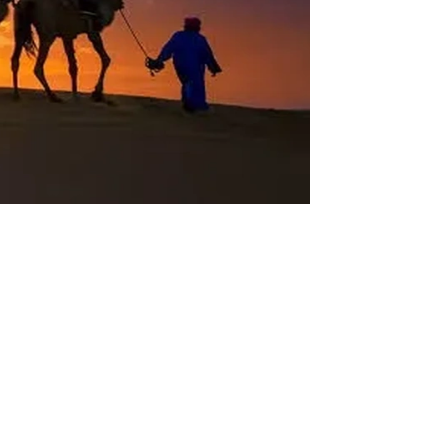
العساف وش يرجعون وما هو اصل عائلة العساف ون