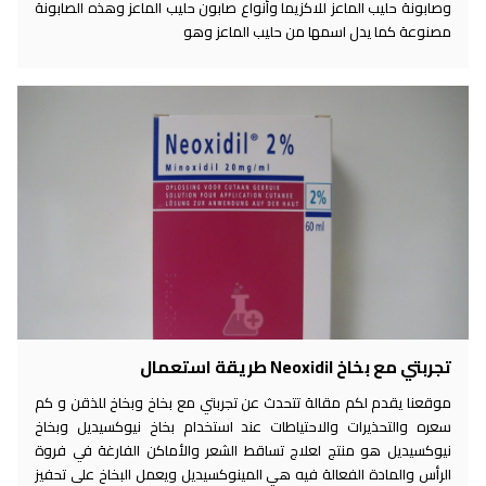
وصابونة حليب الماعز للاكزيما وأنواع صابون حليب الماعز وهذه الصابونة
مصنوعة كما يدل اسمها من حليب الماعز وهو
تجربتي مع بخاخ Neoxidil طريقة استعمال
موقعنا يقدم لكم مقالة تتحدث عن تجربتي مع بخاخ وبخاخ للذقن و كم
سعره والتحذيرات والاحتياطات عند استخدام بخاخ نيوكسيديل وبخاخ
نيوكسيديل هو منتج لعلاج تساقط الشعر والأماكن الفارغة في فروة
الرأس والمادة الفعالة فيه هي المينوكسيديل ويعمل البخاخ على تحفيز