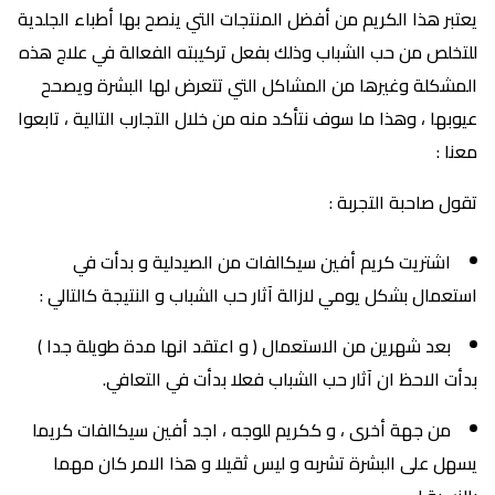
يعتبر هذا الكريم من أفضل المنتجات التي ينصح بها أطباء الجلدية
للتخلص من حب الشباب وذلك بفعل تركيبته الفعالة في علاج هذه
المشكلة وغيرها من المشاكل التي تتعرض لها البشرة ويصحح
عيوبها ، وهذا ما سوف نتأكد منه من خلال التجارب التالية ، تابعوا
معنا :
تقول صاحبة التجربة :
اشتريت كريم أفين سيكالفات من الصيدلية و بدأت في
استعمال بشكل يومي لازالة آثار حب الشباب و النتيجة كالتالي :
بعد شهرين من الاستعمال ( و اعتقد انها مدة طويلة جدا )
بدأت الاحظ ان آثار حب الشباب فعلا بدأت في التعافي.
من جهة أخرى ، و ككريم للوجه ، اجد أفين سيكالفات كريما
يسهل على البشرة تشربه و ليس ثقيلا و هذا الامر كان مهما