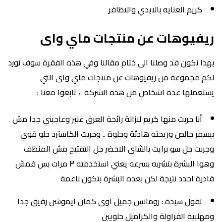
كريم العنايه بالايدي والاظافر
ريفيوهات عن منتجات ماي واى
بهذا نكون قد وصلنا الى ختام مقالنا وفي هذه الفقرة سوف نورد
لكم مجموعة من ريفيوهات عن منتجات ماي واى التي
يستعملها عدة اشخاص من هذه الشركة ، تابعوا معنا :
أنا جربت منها كريم لازالة رائحة العرق عنبر وعاجبني جدا مش
بيسمر خالص وريحته هادئة وحلوة .. وجربت الكاسترد حلو قوي
وجربت جل سو برايت بالشاي الاخضر جل التفتيح مش المنظف
وهوا البشرة بتشربه بسرعه يعني استخدمته ٣ مرات بس فمش
قادرة احدد نتيجة لكن بعده البشرة بتكون ناعمة
تقول سيدة : رومانس جميل اوى كمان ايموشن رقيق جدا
ومهلبية الفراولة والكراميل حلويين