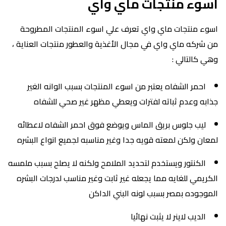
اسوء منتجات ماي واي
اسوء منتجات ماي واي تعرف علي اسوء المنتجات المطروحة
من شركه ماي واي في مجال الأغذية والعطور منتجات العناية ،
وهي كالتالي :
احمر الشفاه يعتبر من اسوء المنتجات بسبب الوانه الغير
جذابه وعدم ثباته لفترات ويعطي مظهر غير صحي للشفاه
ليب جلوس بريق الماس ويوضع فوق احمر الشفاه لاعطائه
لمعان ولكن لمعته قويه جدا وغير مناسبه لجميع انواع البشره
الكنتور ويستخدم لتحديد الملامح ولكنه لا يصلح بسبب ملمسه
الكريمي للغايه مما يجعله غير ثابت وغير مناسب لدرجات البشره
الموجوده بمصر بسبب لونه البني الداكن
الديب لاينر لا يثبت نهائيا