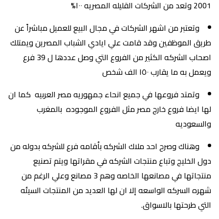
2001 وتعد من الشركات القليله المصريه ١٠٠%
وتعتبر من اشهر الشركات في مجال البيع للعميل مباشراً عن
طريق الموظفين وقد قامت علي ايادي الشباب المصرين ويمتلك
اصحاب الشركه الكثير من الفروع التي وصل عددها ل 39 فرع
ويعمل به ما يقارب ١٥٠ الف شخص
وتمتد فروعها في جميع انحاء جمهوريه مصر العربيه كما ان
لها ايضا فروع خارج مصر مثل الفروع الموجوده بالمغرب
والسعوديه
وهناك وصرح احد ملاك الشركه بأقامه فرع للشركه بدوله من
دول الخليج وتباع منتجات الشركه في مقراتها ويتم تصنيع
منتجاتها في مصانعها الخاصه وهم 3 مصانع وعلي الرغم من
شهره السركه الواسعه إلا ان لها العديد من المنتجات السيئه
التي طرحتها بالاسواق.