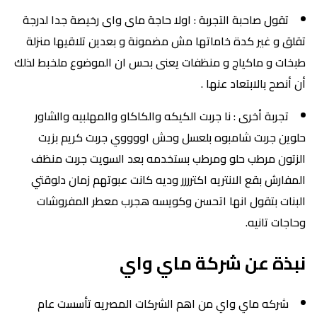
تقول صاحبة التجربة : اولا حاجة ماى واى رخيصة جدا لدرجة
تقلق و غير كدة خاماتها مش مضمونة و بعدين تلاقيها منزلة
طبخات و ماكياج و منظفات يعنى بحس ان الموضوع ملخبط لذلك
أن أنصح بالابتعاد عنها .
تجربة أخرى : نا جربت الكيكه والكاكاو والمهلبيه والشاور
حلوين جربت شامبوه بلعسل وحش اووووي جربت كريم بزيت
الزتون مرطب حلو ومرطب بستخدمه بعد السويت جربت منظف
المفارش بقع الانتريه اكترررر وديه كانت عبوتهم زمان دلوقتي
البنات بتقول انها اتحسن وكويسه هجرب معطر المفروشات
وحاجات تانيه.
نبذة عن شركة ماي واي
شركه ماي واي من اهم الشركات المصريه تأسست عام