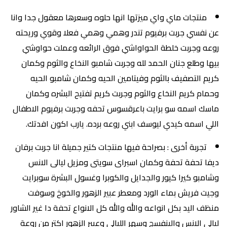
منتجات ماي واي ميزتها انها حلوه وسعرها معقول جدا وانا
عن نفسي جربت برفيوم تندر وهمي وهمي فعلا وقوي وريحته
روعه وجربت خلطة الحواواشي فوق الرائعه وعملت حواوشي
بيها وطلع جنان الحمد لله وجربت شامبو النخاع والثوم وكمان
كريم التصفيف بالثوم وفيتامين الحيه وكمان شامبو الحيه
وحمام كريم النخاع والثوم وجربت كريم تفتيح البشره وكمان
ماسك اسمه سو برايت باعرقسوس تحفه وجربت برفيوم الاطفال
اللي اسمه كيدي ليوسف ابني روعه برده. يارب اكون افدتك.
تجربة أخرى : بصراحة فيها منتجات كتير جميلة انا جربت برفان
ديفا تحفة تحفة وكمان اسبراى سويتى ومزيل ليالى الانس
وشامبو كيرا كيور والجدايل والكوبرا وغسول البشرة سوبرايت
وجيت فريش بماء الورد ومعطر عبير الزهور والخوخ وسوفت
منظف اليد بكل انواعه والله والله كل الانواع تحفة دا غير الشاور
ليالى الانس والبنفسج وسهر الليالى وعبير الزهور اكتر من روعة