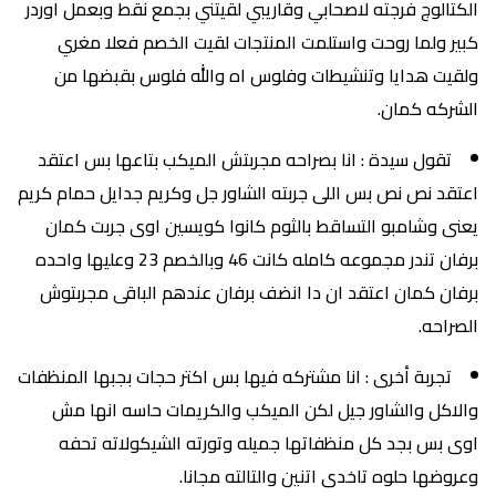
الكتالوج فرجته لاصحابي وقاريبي لقيتني بجمع نقط وبعمل اوردر
كبير ولما روحت واستلمت المنتجات لقيت الخصم فعلا مغري
ولقيت هدايا وتنشيطات وفلوس اه والله فلوس بقبضها من
الشركه كمان.
تقول سيدة : انا بصراحه مجربتش الميكب بتاعها بس اعتقد
اعتقد نص نص بس اللى جربته الشاور جل وكريم جدايل حمام كريم
يعنى وشامبو التساقط بالثوم كانوا كويسين اوى جربت كمان
برفان تندر مجموعه كامله كانت 46 وبالخصم 23 وعليها واحده
برفان كمان اعتقد ان دا انضف برفان عندهم الباقى مجربتوش
الصراحه.
تجربة أخرى : انا مشتركه فيها بس اكتر حجات بجبها المنظفات
والاكل والشاور جيل لكن الميكب والكريمات حاسه انها مش
اوى بس بجد كل منظفاتها جميله وتورته الشيكولاته تحفه
وعروضها حلوه تاخدى اتنين والتالته مجانا.