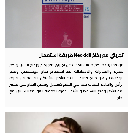
تجربتي مع بخاخ Neoxidil طريقة استعمال
موقعنا يقدم لكم مقالة تتحدث عن تجربتي مع بخاخ وبخاخ للذقن و كم
سعره والتحذيرات والاحتياطات عند استخدام بخاخ نيوكسيديل وبخاخ
نيوكسيديل هو منتج لعلاج تساقط الشعر والأماكن الفارغة في فروة
الرأس والمادة الفعالة فيه هي المينوكسيديل ويعمل البخاخ على تحفيز
نمو الشعر ومنع التساقط وتنشيط الدورة الدمويةتابعوا معنا تجربتي مع
بخاخ