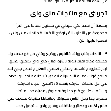
على هذه العلامة التجارية ، تابعوا معنا:
تجربتي مع منتجات ماي واي
يسعدنا أن نقدم لكي سيدتي في مستهل مقالنا على اقرأ
مجموعة من التجارب التي توضع لنا فعالية منتجات ماي واي ،
تعرفوا عليها الآن :
انا كنت بقلب وبلف فالفيس وبضيع وقتي من غير هدف ولا
مصلحه فجأه لقيت بنوته ناشره اعلان ماي واي كلمتها لقيتها
ليدر شطوره وفاهمه وعدتني تعلمني الشغل وتفضل جنبي لحد
مانجح قولت وماله انا خسرانه ايه دي 10 جنيه هاخد بيها خصم
علي كل منتجات الشركه بنسبة 25%لمدي الحياه اشتركت
واستلمت كتالوج قيم جدا وفيه عىوض مميزه جدا لمنتجات
متميزه جدا وكل الناس مجرباها وعارفاها منتجات متنوعه بقي
مابين اكلات وعصائر ومنظفات وشاور وادوات تجميل خدت