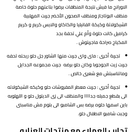
الاورانج ما فيش نتيجة المنظفات برضوا بتاعتهم حلوة خاصة
منظف البوتاجاز ومنظف الصحون الأخضر جربت المهلبية
الشيكولاتة وكيكة الفانيليا والكاكاو والايس كريم و كريم
كراميل كانت حلوة وأم علي تحفة بجد
المكياج صراحة ماجربتوش .
تجربة أخرى : ماى واى جربت منها الشاور جل حلو ريحته تحفه
جربت زيت الجوجوبا وكان حلو برضه جربت مجموعه الجدايل
وماتناسبتش مع شعرى خالص .
تجربة أخرى : جربت معطر المفروشات حلو وكيكه الشيكولاته
الى بقطع جميله جداااا والمنظف الى زى الديتول حلو و اللهلوبه
باين اسمها حلوه برضه بس الشامبو الى بتوم مش مناسبنى
وجبت شامبو الاطفال حلو.
تجارب العملاء مع منتجات العنايه