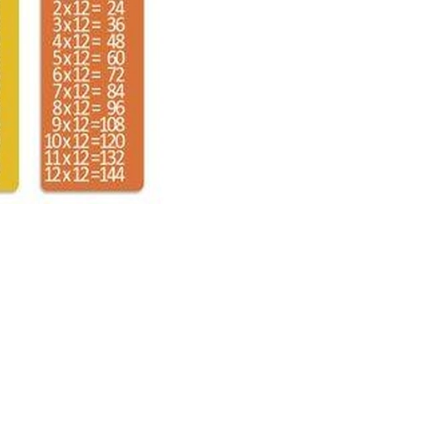
جدول الضرب ٤ بالانجليزي والعربي