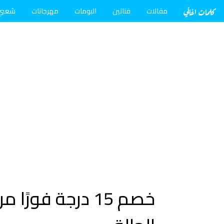
كلمات اغاني
مقالات
فنانين
البومات
مهرجانات
شعبي
‏خصم 15 درجة ف