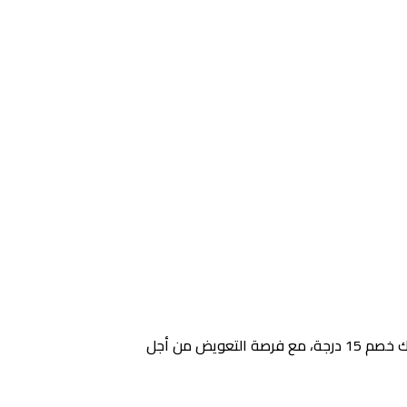
بالإضافة إلى الاعتداء بالضرب على المعلمين أو الإداريين كذلك تصويرهم ونشر ذلك على شبكة الإنترنت، ويكون نتيجة ذلك خصم 15 درجة، مع فرصة التعويض من أجل