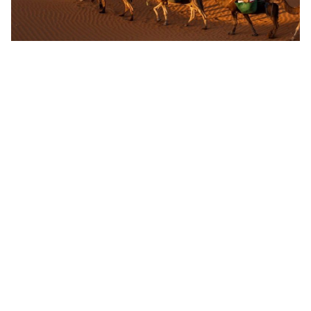
قبيله القثامي وش يرجعون وما أصلها ونسبها