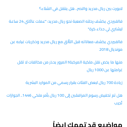
لابورت بين ريال مدريد والنصر.. هل ينتقل في الشتاء؟
فالفيردي يكشف رحلته الصعبة نحو ريال مدريد: "عملت عائلتي 24 ساعة
ليشتري لي حذاء كرة"
فالفيردي يكشف معاناته قبل التألق مع ريال مدريد وذكريات غيابه عن
مونديال 2018
منها ما يخص نقل ملكية المركبة!! المرور يحذر من مخالفات لا تقل
غرامتها عن 1000 ريال
زيادة 700 ريال لبعض الفئات بقرار رسمي من الموارد البشرية
هل تم تخفيض رسوم المرافقين إلى 100 ريال بأمر ملكي 1446.. الجوازات
تُجيب
مواضيع قد تهمك ايضاً