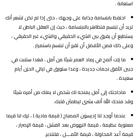
استعانة .
احتفظ بابتسامة جذابة على وجهك ، حتى إذا لم تكن تشعر أنك
تريد أن تبتسم فتظاهر بالابتسامة ، حيث إن العقل الباطن لا
يستطيع أن يفرق بين الشيء الحقيقي والشيء غير الحقيقي ،
وعلى ذلك فمن الأفضل أن تقرر أن تبتسم باستمرار .
ما زلت ألمح في رماد العمر شيئا من أمل ، فغدا ستنبت في
جبين الأفق نجمات جديدة ، وغدا ستورق في ليالي الحزن أيام
سعيدة .
ماحاجتك إلى أمل يمنحه لك شخص لا يملك من أمره شيئا
وقد منحك الله ألف بشرى ليطمئن قلبك.
عندما أوجد لنا إديسون المصباح ( قيمة مادية ) ، ترك لنا قيما
معنوية عظيمة ، قيمة النهوض بعد الفشل ، قيمة الإصرار ،
قيمة أعد المحاولة ، قيمة الأمــــل ، فلنتدبر.