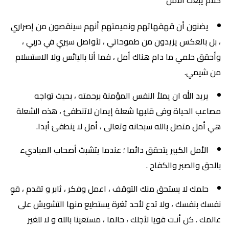
يضنون أن قهقهاتهم ونميمتهم أنهم سينقصون من إصراري
، بل بالعكس يزيدون من طموحاتي ، لأواصل سيري في دربي ،
وأحقق حلمي ما دام هناك أمل ، فما أنا باليائس ولا الاستسلام
من شيمي.
يريد الله ان يملأ النفس المؤمنة برحمته ، بحيث تواجه
مصاعب الحياة وفى قلبها شعلة إيمان لاتنطفئ ، هذه الشعلة
هي أمل متصل بالله سبحانه وتعالى ، أمل لا ينطفئ أبدا.
الأمل الكبير يتحقق دائما ؛ عندما يتشبث أصحاب المباديء
بالحق والصبر والكفاح .
حلمك لا يستحق منك التوقف ، اعمل وفكر ، ثابر و تقدم ، قوِ
نفسك بنفسك ، ولا تدع لأحد ثغرة يستطيع منها التشويش على
عالمك . كن أنـت قويا لأجلك ، حالما ، مستعينا بالله و لا للغير