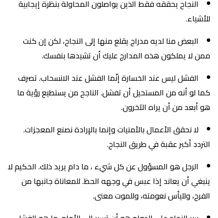
النجاح يحققه فقط الذين يواصلون المحاولة بنظرة إيجابية
للأشياء.
البعض منا لديه مدراج يقلع منها إلى النجاح، لكن إن كنت
ممن لا يملكون هذه المدارج عليك أن تشيدها بنفسك.
الفشل ليس عند الخسارة إنّما الفشل عند الانسحاب. تصرف
كما لو أنه من المستحيل أن تفشل. الناجح من يستطيع رؤية ما
هو أبعد من أن يراه الآخرون.
لا نحقق الأعمال بالأمنيات وإنما بالإرادة نصنع المعجزات.
التردد أكبر عقبة في طريق النجاح.
الرجل هو المسؤول عن كل شيء ، ما دام يريد ذلك. الحكيم لا
ينبغي أن يعاند إذا عبس في وجهه الحظ. للمعاناة جانبها من
الفرح، ولليأس نعومته، وللموت معنى.
سر النجاح على الدوام هو أن تسير إلى الأمام. ما هو الفشل