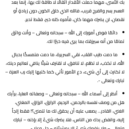
بك الأسى، مهما حملت الأقدار أثقالًا لا طاقة لك بها، إنما بعد
العسر يسر والفرج قريب، فالله الذي خلق الكون دون زيادةٍ أو
نقصان، لن يضرك مهما كان، فأمره كله خير، فقط تدبر.
دائمًا فوض أمورك إلى الله – سبحانه وتعالى – وأنت واثق
تمامًا من أنه سيرزقك بما يرى فيه خيرًا لك.
ما دمت طيب القلب، نقي السريرة، ما دمت متمسكًا بحبال
الله، لا تكذب، لا تظلم، لا تنافق، لا تقترف شيئًا ينافي تعاليم دينك،
لا تكترث إلى أي شيء، دع الأمور تأتي كما كتبها إليك رب العزة –
تبارك وتعالى -.
أنظر إلى أسماء الله – سبحانه وتعالى – وصفاته العليا، برأيك
هل من وصف نفسه بالرحمن، الرحيم، الرازق، الرزاق، المغني،
الغني، القادر… يصعب عليه أن يحقق لك ما تتمنى؟! فقط إلجأ
إليه، وانفض يدك من الناس، فلا يضرك شيءٌ إلا بإذنه – تبارك
وتعالى – ولا ينفعك شيءٌ إلا بمشيئته – جل وعلا -.