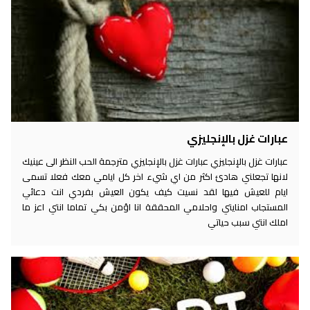
عبارات غزل بالإنجليزي
عبارات غزل بالإنجليزي عبارات غزل بالإنجليزي مترجمة الحب النظر الى عينيك
لانها تجعلني هادئ اكثر من اي شيء اخر كل ايامي معك فعلا تسمى
ايام للعيش فيها لقد نسيت كيف يكون العيش بفردي انت دعائي
المستجاب امنايتي واحلامي المحققة انا اؤمن بكي تماما انتي اعز ما
املك انتي سبب حياتي