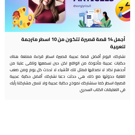
أجمل 14 قصة قصيرة تتكون من 10 اسطر مترجمة
للعربية
نشاركك اليوم أفضل قصة عجيبة قصيرة اسطر قراءة ممتعة هناك
حكايات عجيبة مأخوذة من الواقع لكن حين نسمعها وتلقى علينا من
أحدهم نكاد لا نصدقها فمثل تلك الأشياء لا تحدث كل يوم ومن صعب
للغاية حدوثها مع ذلك هي حدثت دعنا نشاركك أفضل حكاية عجيبة
قصيرة اسطر كما سنشاركك نموذج حكاية عجيبة ولا تنسى مشاركتنا رأيك
في التعليقات الكتاب السحري