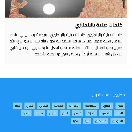
كلمات دينية بالإنجليزي
كلمات دينية بالإنجليزي كلمات دينية بالإنجليزي مترجمة رب ابن لي عندك
بيتا في الجنة مهما كنت حزينا قل الحمد لله بدون الله نحن لا شيء إن الله
جميل يحب الجمال إذا الله أعطاك ما تحب افعل ما يحب ربي انزع من قلبي
حب كل شيء لا تحبه أريد أن يحبني اللهإنها الرغبة الأكيدة
مطربين حسب الدول
مصر
العراق
السعودية
الامارات
الكويت
البحرين
عُمان
قطر
الخليج
المغرب
الجزائر
تونس
لبنان
الاردن
سوريا
اليمن
السودان
فلسطين
ليبيا
تركيا