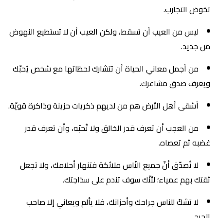
تخوض التجارب.
ليس من العيب أن تسقط، ولكن العيب أن لا تستطيع النهوض
من جديد.
من أجمل معاني الحياة أن تتشارك لحظاتها مع شخص يُحبّك
ويعرف صدق مشاعرك.
أشقى أهل الأرض هم من لديهم ذكريات حزينة وذاكرة قويّة.
من العجب أن تعرف قدر الخالق ولا تُحبّه، وأن تعرف قدر
غضبه ثم تعصاه.
لا تُصدّق أنّ جميع النّاس ملائكة فتنهار أحلامك، ولا تجعل
ثقتك بهم عمياء؛ لأنّك سوف تندم على سذاجتك.
لا تشكُ للناس جراحك وأحزانك، فلا يألم ويعاني إلا صاحب
الجرح.