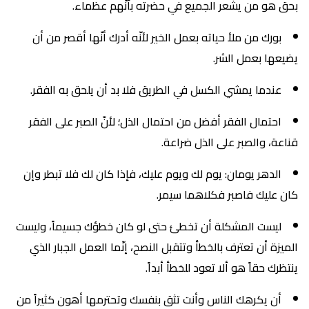
بحق هو من يشعر الجميع في حضرته بأنّهم عظماء.
بورك من ملأ حياته بعمل الخير لأنّه أدرك أنّها أقصر من أن
يضيعها بعمل الشر.
عندما يمشي الكسل في الطريق فلا بد أن يلحق به الفقر.
احتمال الفقر أفضل من احتمال الذل؛ لأنّ الصبر على الفقر
قناعة، والصبر على الذل ضراعة.
الدهر يومان: يوم لك ويوم عليك، فإذا كان لك فلا تبطر وإن
كان عليك فاصبر فكلاهما سيمر.
ليست المشكلة أن تخطئ حتى لو كان خطؤك جسيماً، وليست
الميزة أن تعترف بالخطأ وتتقبل النصح، إنّما العمل الجبار الذي
ينتظرك حقاً هو ألا تعود للخطأ أبداً.
أن يكرهك الناس وأنت تثق بنفسك وتحترمها أهون كثيراً من