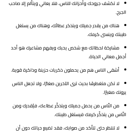
لا تكشف جروحك وأحزانك للناس، فلا يعاني ويتألم إلا صاحب
الجرح.
هناك من يقدر جميلك ويتذكر عطائك، وهناك من يستغل
طيبتك وينسى كرمك.
مشاركة لحظاتك مع شخص يحبك ويفهم مشاعرك هو أحد
أجمل معاني الحياة.
أشقى الناس هم من يحملون ذكريات حزينة وذاكرة قوية.
لا تكن متغطرسًا بحيث ترى الآخرين صغارًا، ولا تجعل الناس
يرونك صغيرًا.
من النّاس من يحمل جميلك ويتذكّر عطاءك، فيُقدرك ومن
النّاس من يتذكّر كرمك فيستغل طيبتك.
لا تنتظر حتى تتأكد من صوابك، فقد تضيع حياتك دون أن