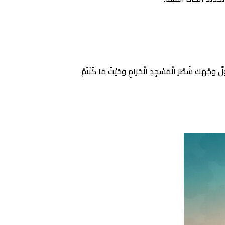
َطْرَ الْمَسْجِدِ الْحَرَامِ وَحَيْثُ مَا كُنْتُمْ