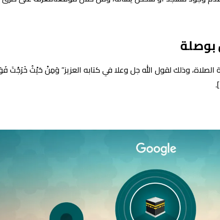
 بوصلة
ك لقول الله جل وعلا في كتابه العزيز” وَمِنْ حَيْثُ خَرَجْتَ فَوَلِّ وَجْهَكَ ش