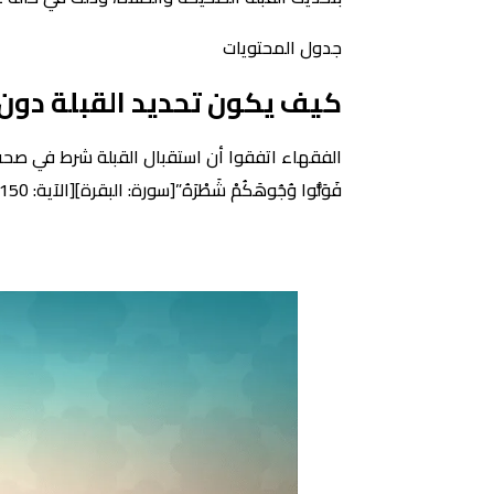
جدول المحتويات
كيف يكون تحديد القبلة دون
الفقهاء اتفقوا أن استقبال القبلة شرط في صحة الصلاة، وذل
فَوَلُّوا وُجُوهَكُمْ شَطْرَهُ”[سورة: البقرة][الآية: 150].