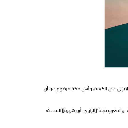
جاه إلى عين الكعبة، وأهل مكة فرضهم هو أن
لمغربِ قبلةٌ”[الراوي: أبو هريرة][المحدث: