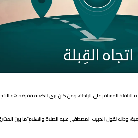
 النافلة للمسافر على الراحلة، ومن كان يرى الكعبة ففرضه هو الات
 وذلك لقول الحبيب المصطفى عليه الصلاة والسلام“ما بينَ المشرقِ وا