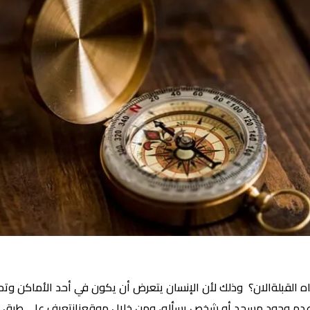
 القبلةالان؟ وذلك لأن الإنسان يتعرض أن يكون في أحد الأماكن وتح
 عدم وجود مسجد أو شخص يسأله، ومن خلال موقعنانتعرف على طرق تحد