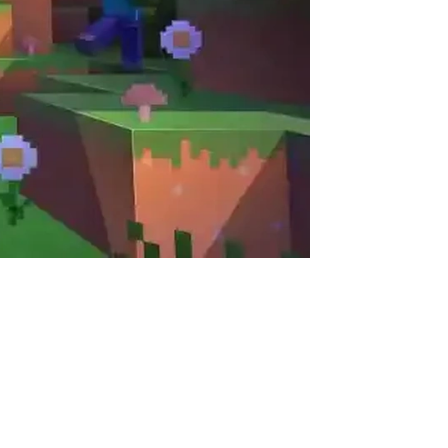
لن تخطر على بالك إضافات جديدة في لعبة ماين كرافت Minecraft التحديث الأخ