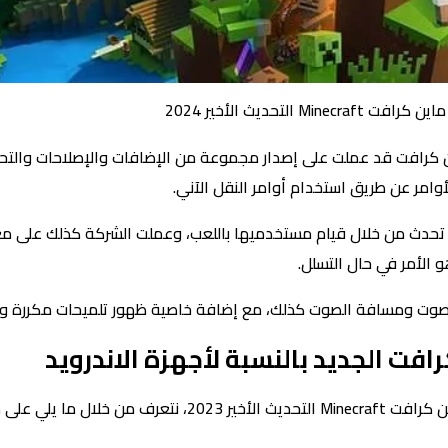
لتحديث الأخير 2024
ن كرافت قد عملت على إصدار مجموعة من الإضافات والإصلاحات والتحدي
وامر عن طريق استخدام أوامر النقل الآني.
تحدث من خلال قيام مستخدميها باللعب، وعملت الشركة كذلك على معالج
لأمر في حال التسلل.
الصوت ومسافة الصوت كذلك، مع إضافة خاصية ظهور تلميحات مكررة وثا
ت الجديد بالنسبة لأجهزة الاندرويد
في إطار التعرف على إضافات جديدة في لعبة ماين كرافت Minecraft