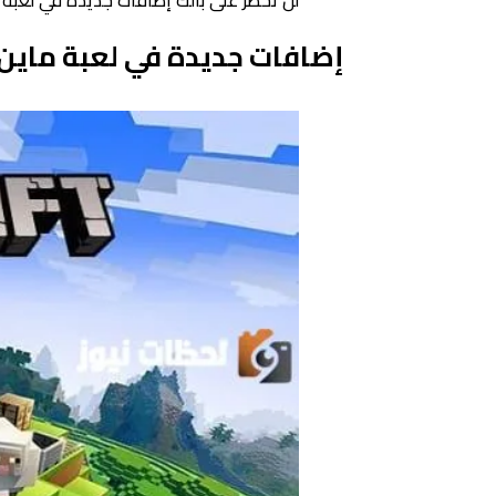
لن تخطر على بالك إضافات جديدة في لعبة ماين كرافت Minecraft ا
إضافات جديدة في لعبة ماين كرافتMinecraftالتحديث