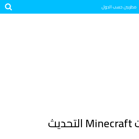
مطربين حسب الدول
لن تخطر على بالك إضافات جديدة في لعبة ماين كرافت Minecraft التحديث