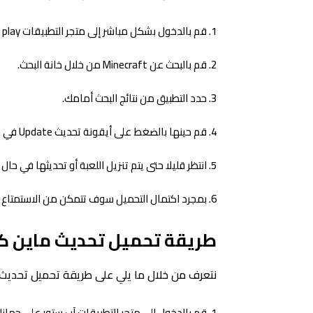
قم بالدخول بشكل مباشر إلى متجر التطبيقات Google play على جهازك الاندرويد.
قم بالبحث عن Minecraft من خلال خانة البحث.
حدد التطبيق من نتائج البحث أمامك.
قم حينها بالضغط على أيقونة تحديث Update في حال كان التحديث متاح أو الضغط على تثبيت Install في حال لم تكن مثبتة على جهازك.
انتظر قليلا حتى يتم تنزيل اللعبة أو تحديثها في
بمجرد اكتمال التحميل سوف تتمكن من الاستمتاع با
طريقة تحميل تحديث ماين كرا
نتعرف من خلال ما يلي على طريقة تحميل تحديث 
قم بالدخول إلى متجر التطبيقات آب ستور على جهازك