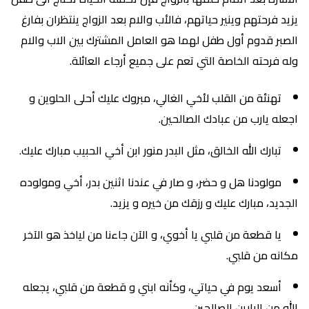
يزيد فرحتهم وينير حياتهم، فالأب والام بعد الزواج ينتظران بفارغ
الصبر قدوم أول طفل لهما هو العامل المشترك بين الاب والام
وله فرحته الخاصة التي تعم على جميع أرجاء العائلة.
تهنئة من القلب لأخي الغالي، مبروك عليك أحلى الحلوين و
اجعله يارب من عبادك الصالحين.
تبارك الله الخالق، مثل البدر منور ابن أخي الحبيب مبارك عليك.
مولودنا هل و حضر، و صار في عندنا اثنين بدر، أخي ومولوده
الجديد، مبارك عليك و رزقك من خيره و يزيد.
يا قطعة من قلبي يا أخوي، و الآن جاءنا من لياخذ هو الآخر
مكانه من قلبي.
أسعد يوم في حياتي، وكأنه ابني و قطعة من قلبي، يجعله
الله من البارين الصالحين.