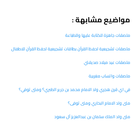
مواضيع مشابهة :
ملصقات جاهزة للكتابة عليها وللطباعة
ملصقات تشجيعية لحفظ القرآن بطاقات تشجيعية لحفظ القرآن للاطفال
ملصقات عيد ميلاد صديقتي
ملصقات واتساب مغربية
في اي قرن هجري ولد الامام محمد بن جرير الطبري؟ ومتى توفي؟
متى ولد الامام البخاري ومتى توفى؟
متى ولد الملك سلمان بن عبدالعزيز آل سعود