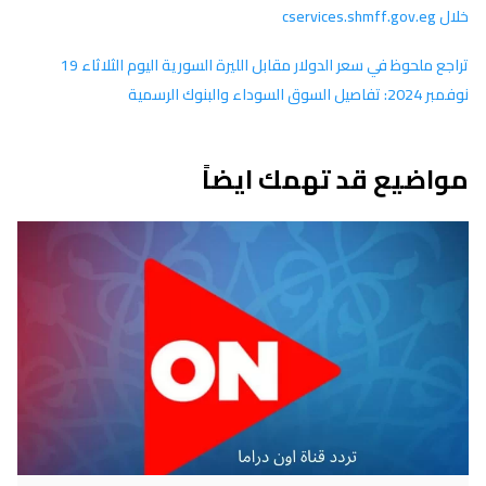
خلال cservices.shmff.gov.eg
تراجع ملحوظ في سعر الدولار مقابل الليرة السورية اليوم الثلاثاء 19
نوفمبر 2024: تفاصيل السوق السوداء والبنوك الرسمية
مواضيع قد تهمك ايضاً