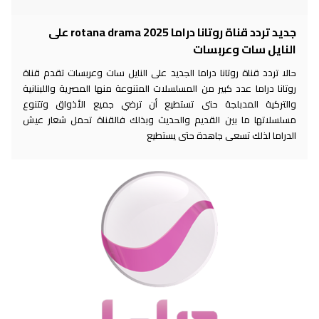
جديد تردد قناة روتانا دراما 2025 rotana drama على
النايل سات وعربسات
حالا تردد قناة روتانا دراما الجديد على النايل سات وعربسات تقدم قناة
روتانا دراما عدد كبير من المسلسلات المتنوعة منها المصرية واللبنانية
والتركية المدبلجة حتى تستطيع أن ترضي جميع الأذواق وتتنوع
مسلسلاتها ما بين القديم والحديث وبذلك فالقناة تحمل شعار عيش
الدراما لذلك تسعى جاهدة حتى يستطيع