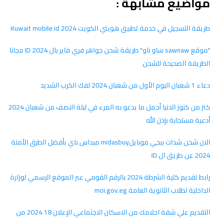
مواضيع مشابهة :
طريقة التسجيل في خدمة تطبيق هويتي الكويت Kuwait mobile id 2024
"موقع sawnaw ساو ناو" طريقة شحن جواهر فري فاير بال ID 2024 مجانا
الطريقة الصحيحة للشحن
دعاء 1 شعبان اليوم الأول من شعبان 2024 لفك الكرب الشديد
كنز من كنوز الدنيا أجمل ما يدعو به المرء في ليلة النصف من شعبان 2024
أدعية مستجابة بإذن الله
الان شحن شدات ببجي موبايلmidasbuy ميداس باي بأفضل الطرق الأمنة
2024 عن طريق ال ID
رابط تقديم كلية الشرطة 2024 بالرقم القومي عبر الموقع الرسمي لوزارة
الداخلية لطلاب الثانوية العامة moi.gov.eg
التقديم علي شقة احلامك من الاسكان الاجتماعي الإعلان 18 2024 من