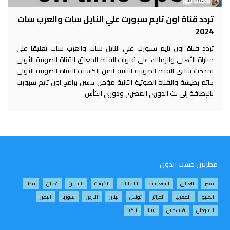
تردد قناة اون تايم سبورت علي النايل سات والعرب سات
2024
تردد قناة اون تايم سبورت علي النايل سات والعرب سات تعليقا على
مباراة الأهلي والزمالك على قنوات القناة المعلق القناة الصوتية الأولى
لمدحت شلبى القناة الصوتية الثانية أيمن الكاشف القناة الصوتية الأولى
حاتم بطيشة والقناة الصوتية الثانية مؤمن حسن برامج اون تايم سبورت
بالإضافة إلى بث الدوري المصري ودوري الكأس
مطربين حسب الدول
مصر
العراق
السعودية
الامارات
الكويت
البحرين
عُمان
قطر
الخليج
المغرب
الجزائر
تونس
لبنان
الاردن
سوريا
اليمن
السودان
فلسطين
ليبيا
تركيا