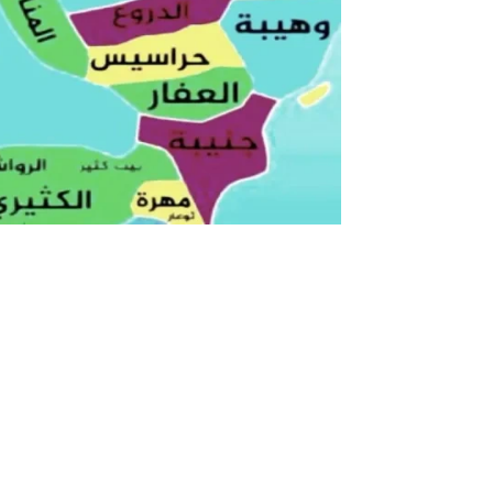
702 رمز اي قبيلة