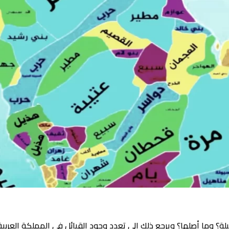
 من التساؤلات حول 702 رمز اي قبيلة؟ وما أصلها؟ ويرجع ذلك إلى تعدد وجود القبائل في ا