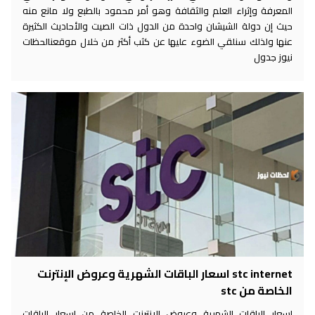
المعرفة وإثراء العلم والثقافة وهو أمر محمود بالطبع ولا مانع منه
حيث إن دولة الشيشان واحدة من الدول ذات الصيت والأحاديث الكثيرة
عنها ولذلك سنلقي الضوء عليها عن كثب أكثر من خلال موقعنالحظات
نيوز جدول
stc internet اسعار الباقات الشهرية وعروض الإنترنت
الخاصة من stc
اسعار الباقات الشهرية وعروض الإنترنت الخاصة من اسعار الباقات