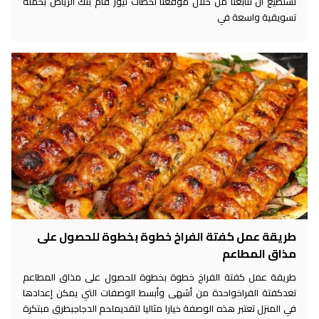
تستطيع أن تتابعنا من خلال موقعنا لحظات نيوز قام بنك الرياض بحملة
تسويقية واسعة في
طريقة عمل كفتة الفراخ خطوة بخطوة للحصول على
مذاق المطاعم
طريقة عمل كفتة الفراخ خطوة بخطوة للحصول على مذاق المطاعم
تعدكفتة الفراخواحدة من أشهى وأبسط الوصفات التي يمكن إعدادها
في المنزل تعتبر هذه الوصفة خيارا مثاليا لتقديملحم الدجاجبطرق مبتكرة