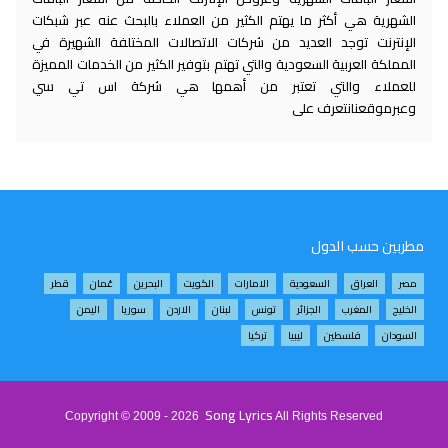
الشهرية هي أكثر ما يهتم الكثير من العملاء بالبحث عنه عبر شبكات
الإنترنت توجد العديد من شركات الاتصالات المختلفة الشهيرة في
المملكة العربية السعودية والتي تهتم بتوفير الكثير من الخدمات المميزة
للعملاء والتي تعتبر من أهمها هي شركة اس تي سي
وعبرموقعنانتعرف على
مطربين حسب الدول
مصر
العراق
السعودية
الامارات
الكويت
البحرين
عُمان
قطر
الخليج
المغرب
الجزائر
تونس
لبنان
الاردن
سوريا
اليمن
السودان
فلسطين
ليبيا
تركيا
Song Lyrics
Copyright © 2009 - 2026
All Rights Reserved