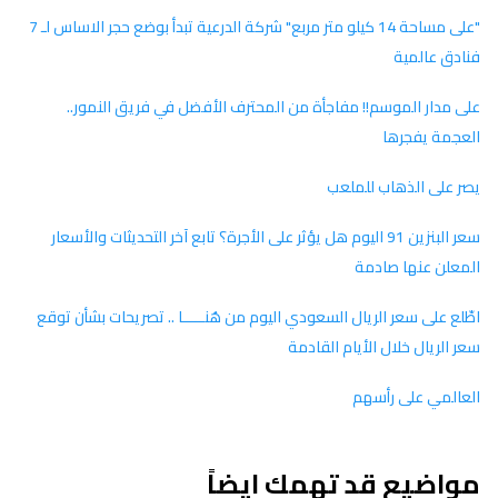
"على مساحة 14 كيلو متر مربع" شركة الدرعية تبدأ بوضع حجر الاساس لـ 7
فنادق عالمية
على مدار الموسم!! مفاجأة من المحترف الأفضل في فريق النمور..
العجمة يفجرها
يصر على الذهاب للملعب
سعر البنزين 91 اليوم هل يؤثر على الأجرة؟ تابع آخر التحديثات والأسعار
المعلن عنها صادمة
اطّلع على سعر الريال السعودي اليوم من هُنـــــا .. تصريحات بشأن توقع
سعر الريال خلال الأيام القادمة
العالمي على رأسهم
مواضيع قد تهمك ايضاً