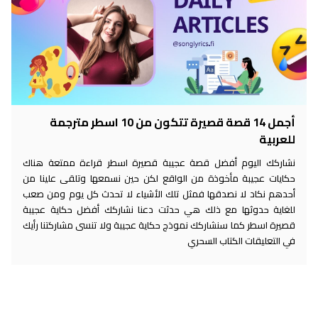
أجمل 14 قصة قصيرة تتكون من 10 اسطر مترجمة
للعربية
نشاركك اليوم أفضل قصة عجيبة قصيرة اسطر قراءة ممتعة هناك
حكايات عجيبة مأخوذة من الواقع لكن حين نسمعها وتلقى علينا من
أحدهم نكاد لا نصدقها فمثل تلك الأشياء لا تحدث كل يوم ومن صعب
للغاية حدوثها مع ذلك هي حدثت دعنا نشاركك أفضل حكاية عجيبة
قصيرة اسطر كما سنشاركك نموذج حكاية عجيبة ولا تنسى مشاركتنا رأيك
في التعليقات الكتاب السحري