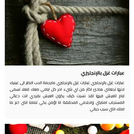
عبارات غزل بالإنجليزي
عبارات غزل بالإنجليزي عبارات غزل بالإنجليزي مترجمة الحب النظر الى عينيك
لانها تجعلني هادئ اكثر من اي شيء اخر كل ايامي معك فعلا تسمى
ايام للعيش فيها لقد نسيت كيف يكون العيش بفردي انت دعائي
المستجاب امنايتي واحلامي المحققة انا اؤمن بكي تماما انتي اعز ما
املك انتي سبب حياتي