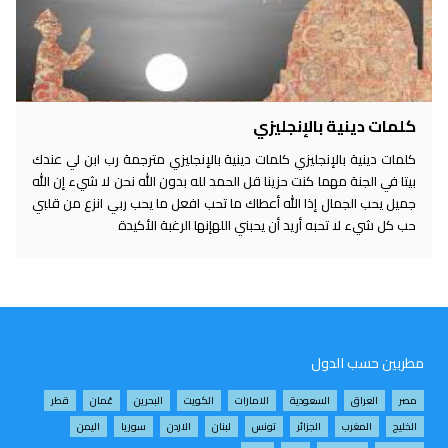
كلمات دينية بالإنجليزي
كلمات دينية بالإنجليزي كلمات دينية بالإنجليزي مترجمة رب ابن لي عندك
بيتا في الجنة مهما كنت حزينا قل الحمد لله بدون الله نحن لا شيء إن الله
جميل يحب الجمال إذا الله أعطاك ما تحب افعل ما يحب ربي انزع من قلبي
حب كل شيء لا تحبه أريد أن يحبني اللهإنها الرغبة الأكيدة
مطربين حسب الدول
مصر
العراق
السعودية
الامارات
الكويت
البحرين
عُمان
قطر
الخليج
المغرب
الجزائر
تونس
لبنان
الاردن
سوريا
اليمن