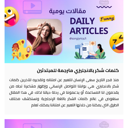
كلمات شكر بالانجليزي مترجمة للمبتدئين
منذ فجر التاريخ سعى الإنسان للتعبير عن امتنانه وتقديره للآخرين كلمات
شكر بالانجليزي هي بوابتنا للتواصل الإنساني وإظهار مشاعرنا تجاه من
يقدمون لنا المساعدة أو يدعموننا في رحلة حياتنا لذلك في هذا المقال
سنغوص في عالم كلمات الشكر باللغة الإنجليزية ونستكشف مختلف
الطرق التي يمكننا من خلالها التعبير عن امتناننا يمكنك تعلم