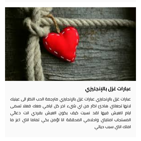
عبارات غزل بالإنجليزي
عبارات غزل بالإنجليزي عبارات غزل بالإنجليزي مترجمة الحب النظر الى عينيك
لانها تجعلني هادئ اكثر من اي شيء اخر كل ايامي معك فعلا تسمى
ايام للعيش فيها لقد نسيت كيف يكون العيش بفردي انت دعائي
المستجاب امنايتي واحلامي المحققة انا اؤمن بكي تماما انتي اعز ما
املك انتي سبب حياتي