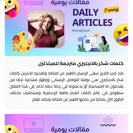
كلمات شكر بالانجليزي مترجمة للمبتدئين
منذ فجر التاريخ سعى الإنسان للتعبير عن امتنانه وتقديره للآخرين كلمات
شكر بالانجليزي هي بوابتنا للتواصل الإنساني وإظهار مشاعرنا تجاه من
يقدمون لنا المساعدة أو يدعموننا في رحلة حياتنا لذلك في هذا المقال
سنغوص في عالم كلمات الشكر باللغة الإنجليزية ونستكشف مختلف
الطرق التي يمكننا من خلالها التعبير عن امتناننا يمكنك تعلم